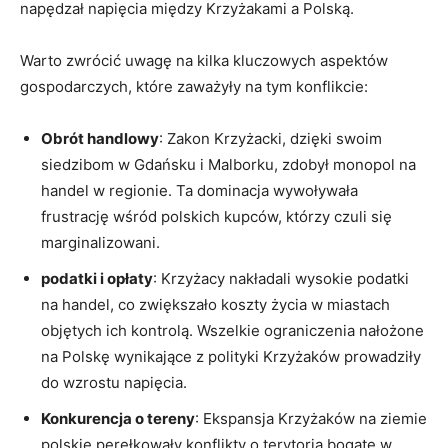
napędzał napięcia między Krzyżakami a Polską.
Warto zwrócić uwagę na kilka kluczowych aspektów
gospodarczych, które zaważyły na tym konflikcie:
Obrót handlowy
: Zakon Krzyżacki, dzięki swoim
siedzibom w Gdańsku i Malborku, zdobył monopol na
handel w regionie. Ta dominacja wywoływała
frustrację wśród polskich kupców, którzy czuli się
marginalizowani.
podatki i opłaty
: Krzyżacy nakładali wysokie podatki
na handel, co zwiększało koszty życia w miastach
objętych ich kontrolą. Wszelkie ograniczenia nałożone
na Polskę wynikające z polityki Krzyżaków prowadziły
do wzrostu napięcia.
Konkurencja o tereny
: Ekspansja Krzyżaków na ziemie
polskie perełkowały konflikty o terytoria bogate w