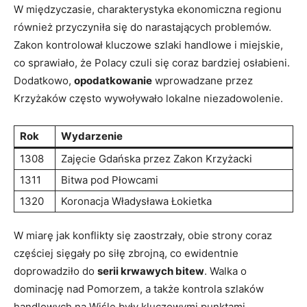
W międzyczasie, charakterystyka ekonomiczna regionu
również przyczyniła się do narastających problemów.
Zakon kontrolował kluczowe szlaki handlowe i miejskie,
co sprawiało, że Polacy czuli się coraz bardziej osłabieni.
Dodatkowo,
opodatkowanie
wprowadzane przez
Krzyżaków często wywoływało lokalne niezadowolenie.
Rok
Wydarzenie
1308
Zajęcie Gdańska przez Zakon Krzyżacki
1311
Bitwa pod Płowcami
1320
Koronacja Władysława Łokietka
W miarę jak konflikty się zaostrzały, obie strony coraz
częściej sięgały po siłę zbrojną, co ewidentnie
doprowadziło do
serii krwawych bitew
. Walka o
dominację nad Pomorzem, a także kontrola szlaków
handlowych na Wiśle były kluczowymi punktami