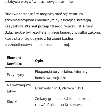
zdobycie wpływów oraz nowych terenów.
Budowa fortec,które mogłyby stać się centrum
administracyjnym i militarnym,była kolejną strategią
Krzyżaków.
Wzrost potęgi
takiego regionu jak Prusy
Szlacheckie był rezultatem nieustannego wysiłku zakonu,
który starał się uczynić z tej ziemi bastion
chrześcijaństwa i stabilności militarnej.
Element
Opis
Konfliktu
Ekspansja terytorialna, interesy
Przyczyny
handlowe, sojusze
Najważniejsze
Grunwald 1410, Płowce 1331
bitwy
Zmiany granic, osłabienie zakonu,
Skutki
rozwój Polskiego Królestwa