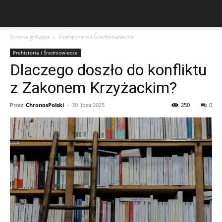
Strona główna
Prehistoria i Średniowiecze
Prehistoria i Średniowiecze
Dlaczego doszło do konfliktu
z Zakonem Krzyżackim?
Przez
ChronosPolski
-
30 lipca 2025
250
0