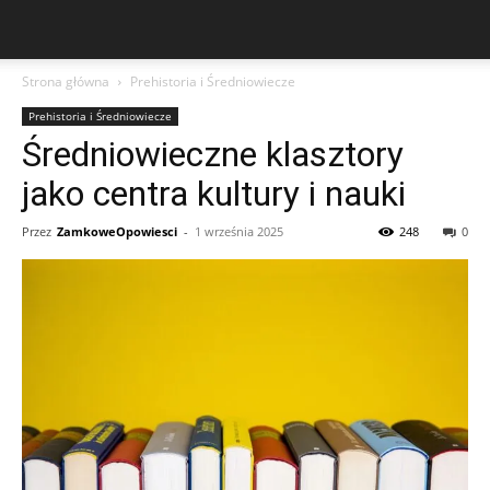
Strona główna
Prehistoria i Średniowiecze
Prehistoria i Średniowiecze
Średniowieczne klasztory
jako centra kultury i nauki
Przez
ZamkoweOpowiesci
-
1 września 2025
248
0