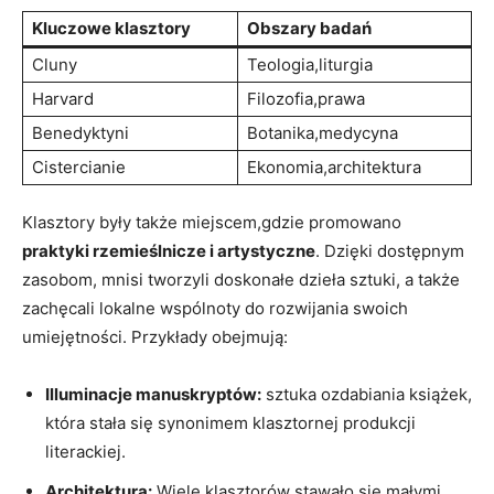
Kluczowe klasztory
Obszary badań
Cluny
Teologia,liturgia
Harvard
Filozofia,prawa
Benedyktyni
Botanika,medycyna
Cistercianie
Ekonomia,architektura
Klasztory były także miejscem,gdzie promowano
praktyki rzemieślnicze i artystyczne
. Dzięki dostępnym
zasobom, mnisi tworzyli doskonałe dzieła sztuki, a także
zachęcali lokalne wspólnoty do rozwijania swoich
umiejętności. Przykłady obejmują:
Illuminacje manuskryptów:
sztuka ozdabiania książek,
która stała się synonimem klasztornej produkcji
literackiej.
Architektura:
Wiele klasztorów stawało się małymi