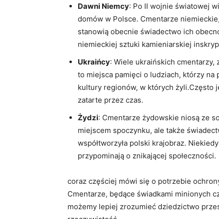
Dawni Niemcy
: Po II wojnie światowej
domów w Polsce. Cmentarze niemieckie,
stanowią obecnie świadectwo ich obecno
niemieckiej sztuki kamieniarskiej inskryp
Ukraińcy
: Wiele ukraińskich cmentarzy, 
to miejsca pamięci o ludziach, którzy na
kultury regionów, w których żyli.Często j
zatarte przez czas.
Żydzi
: Cmentarze żydowskie niosą ze sob
miejscem spoczynku, ale także świadect
współtworzyła polski krajobraz. Niekiedy
przypominają o znikającej społeczności.
coraz częściej mówi się o potrzebie ochrony
Cmentarze, będące świadkami minionych cza
możemy lepiej zrozumieć dziedzictwo przesz