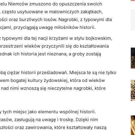
 wielu Niemców zmuszono do opuszczenia swoich
 często usytuowane w malowniczych zakątkach,
ści oraz burzliwych losów. Nagrobki, z typowymi dla
cjami, przyciągają uwagę miłośników historii.
z typowymi dla tej nacji krzyżami w stylu bojkowskim,
 przestrzeni wieków przyczynili się do kształtowania
ednak ich historia jest nieznana, a groby zostają
ą ciężar historii prześladowań. Miejsca te są nie tylko
wem bogatej kultury żydowskiej, która od wieków
 nad nimi wznoszą się nieczytelne nagrobki, które
 tych miejsc jako elementu wspólnej historii.
sów, zasługują na uwagę i troskę. Dzięki nim
łości oraz zawirowania, które kształtowały naszą