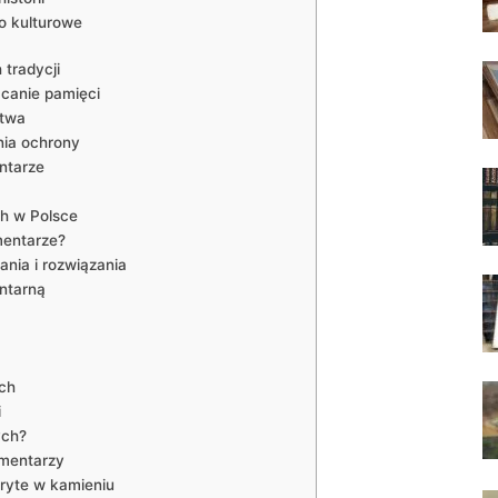
o kulturowe
 tradycji
acanie pamięci
ctwa
ia ochrony
ntarze
h w Polsce
mentarze?
nia i rozwiązania
ntarną
ch
i
ych?
cmentarzy
kryte w kamieniu