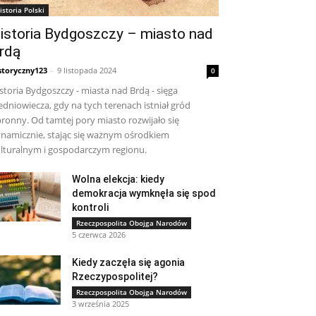
istoria Polski
istoria Bydgoszczy – miasto nad
rdą
storyczny123
-
9 listopada 2024
0
storia Bydgoszczy - miasta nad Brdą - sięga
edniowiecza, gdy na tych terenach istniał gród
ronny. Od tamtej pory miasto rozwijało się
namicznie, stając się ważnym ośrodkiem
lturalnym i gospodarczym regionu.
Wolna elekcja: kiedy
demokracja wymknęła się spod
kontroli
Rzeczpospolita Obojga Narodów
5 czerwca 2026
Kiedy zaczęła się agonia
Rzeczypospolitej?
Rzeczpospolita Obojga Narodów
3 września 2025