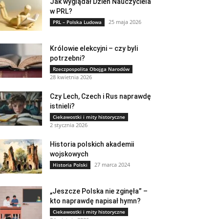
Jak wyglądał Dzień Nauczyciela
w PRL?
25 maja 2026
PRL – Polska Ludowa
Królowie elekcyjni – czy byli
potrzebni?
Rzeczpospolita Obojga Narodów
28 kwietnia 2026
Czy Lech, Czech i Rus naprawdę
istnieli?
Ciekawostki i mity historyczne
2 stycznia 2026
Historia polskich akademii
wojskowych
27 marca 2024
Historia Polski
„Jeszcze Polska nie zginęła” –
kto naprawdę napisał hymn?
Ciekawostki i mity historyczne