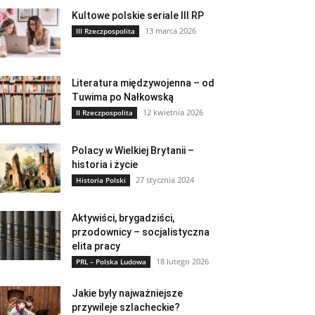
Kultowe polskie seriale III RP
13 marca 2026
III Rzeczpospolita
Literatura międzywojenna – od
Tuwima po Nałkowską
12 kwietnia 2026
II Rzeczpospolita
Polacy w Wielkiej Brytanii –
historia i życie
27 stycznia 2024
Historia Polski
Aktywiści, brygadziści,
przodownicy – socjalistyczna
elita pracy
18 lutego 2026
PRL – Polska Ludowa
Jakie były najważniejsze
przywileje szlacheckie?