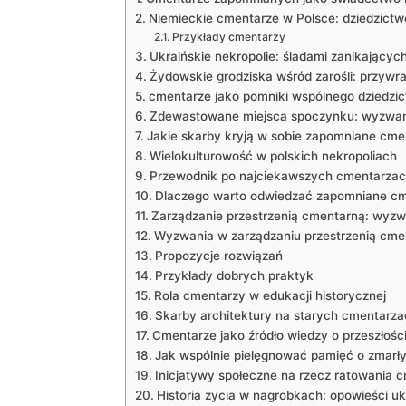
Niemieckie cmentarze w Polsce: dziedzictw
Przykłady cmentarzy
Ukraińskie nekropolie: śladami zanikających
Żydowskie grodziska wśród zarośli: przywr
cmentarze jako pomniki wspólnego dziedzi
Zdewastowane miejsca spoczynku: wyzwan
Jakie skarby kryją w sobie zapomniane cme
Wielokulturowość w polskich nekropoliach
Przewodnik po najciekawszych cmentarzac
Dlaczego warto odwiedzać zapomniane c
Zarządzanie przestrzenią cmentarną: wyzwa
Wyzwania w zarządzaniu przestrzenią cme
Propozycje rozwiązań
Przykłady dobrych praktyk
Rola cmentarzy w edukacji historycznej
Skarby architektury na starych cmentarza
Cmentarze jako źródło wiedzy o przeszłośc
Jak wspólnie pielęgnować pamięć o zmarł
Inicjatywy społeczne na rzecz ratowania 
Historia życia w nagrobkach: opowieści u