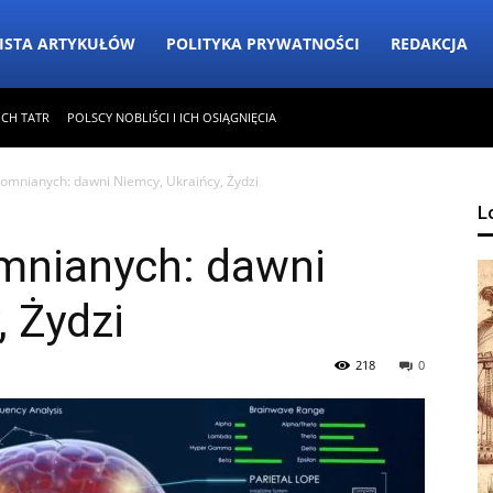
ISTA ARTYKUŁÓW
POLITYKA PRYWATNOŚCI
REDAKCJA
ICH TATR
POLSCY NOBLIŚCI I ICH OSIĄGNIĘCIA
mnianych: dawni Niemcy, Ukraińcy, Żydzi
L
mnianych: dawni
, Żydzi
218
0