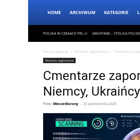
HOME
ARCHIWUM
KATEGORIE
L
POLSKA W CZASACH PRL-U
ZAKOPANE – STOLICA POLSK
Strona główna
Historia regionalna
Cmentarze zapo
Historia regionalna
Cmentarze zapo
Niemcy, Ukraińcy
Przez
MieczeiKorony
-
25 października 2025