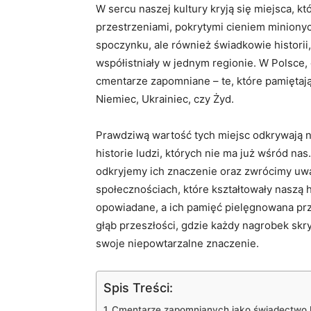
W sercu naszej kultury kryją się miejsca, kt
przestrzeniami, pokrytymi cieniem minionych
spoczynku, ale również świadkowie historii,
współistniały w jednym regionie. W Polsce, 
cmentarze zapomniane – te, które pamiętaj
Niemiec, Ukrainiec, czy Żyd.
Prawdziwą wartość tych miejsc odkrywają nie
historie ludzi, których nie ma już wśród n
odkryjemy ich znaczenie oraz zwrócimy uw
społecznościach, które kształtowały naszą hi
opowiadane, a ich pamięć pielęgnowana pr
głąb przeszłości, gdzie każdy nagrobek sk
swoje niepowtarzalne znaczenie.
Spis Treści:
Cmentarze zapomnianych jako świadectwo hi