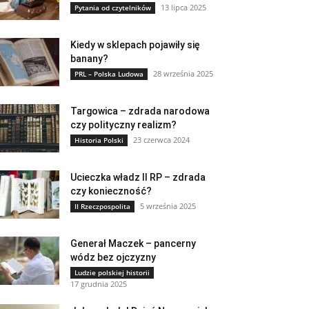
13 lipca 2025
Pytania od czytelników
Kiedy w sklepach pojawiły się
banany?
28 września 2025
PRL – Polska Ludowa
Targowica – zdrada narodowa
czy polityczny realizm?
23 czerwca 2024
Historia Polski
Ucieczka władz II RP – zdrada
czy konieczność?
5 września 2025
II Rzeczpospolita
Generał Maczek – pancerny
wódz bez ojczyzny
Ludzie polskiej historii
17 grudnia 2025