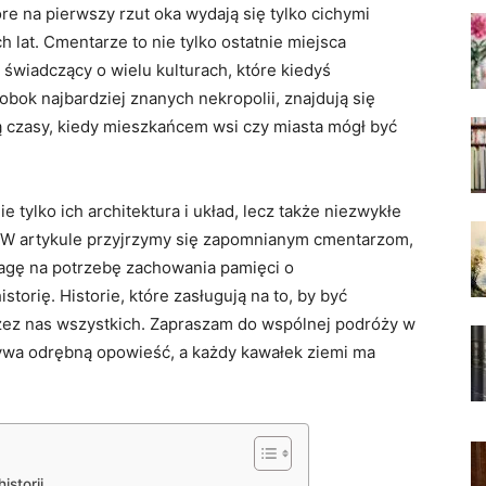
óre na pierwszy rzut oka wydają się tylko cichymi
 lat. Cmentarze to nie tylko ostatnie miejsca
 świadczący o wielu kulturach, które kiedyś
obok najbardziej znanych nekropolii, znajdują się
ą czasy, kiedy mieszkańcem wsi czy miasta mógł być
 tylko ich architektura i układ, lecz także niezwykłe
as.W artykule przyjrzymy się zapomnianym cmentarzom,
agę na potrzebę zachowania pamięci o
storię. Historie, które zasługują na to, by być
zez nas wszystkich. Zapraszam do wspólnej podróży w
rywa odrębną opowieść, a każdy kawałek ziemi ma
storii