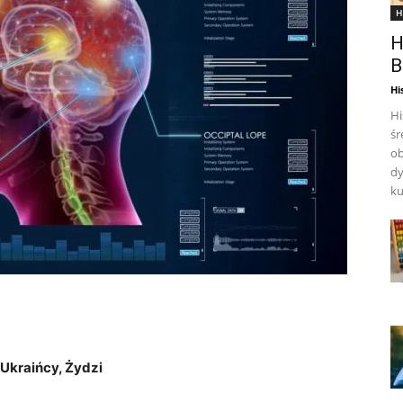
H
H
B
Hi
Hi
śr
ob
dy
ku
Ukraińcy, Żydzi