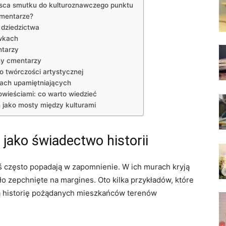
jsca smutku do kulturoznawczego punktu
cmentarze?
 dziedzictwa
wkach
ntarzy
ny cmentarzy
o twórczości artystycznej
ach upamiętniających
wieściami: co warto wiedzieć
jako mosty między kulturami
ako świadectwo historii
ś często popadają w zapomnienie. W ich murach kryją
ało zepchnięte na margines. Oto kilka przykładów, które
zną historię pożądanych mieszkańców terenów