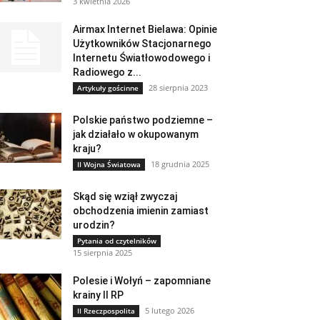
3 kwietnia 2026
Airmax Internet Bielawa: Opinie
Użytkowników Stacjonarnego
Internetu Światłowodowego i
Radiowego z...
28 sierpnia 2023
Artykuły gościnne
Polskie państwo podziemne –
jak działało w okupowanym
kraju?
18 grudnia 2025
II Wojna Światowa
Skąd się wziął zwyczaj
obchodzenia imienin zamiast
urodzin?
Pytania od czytelników
15 sierpnia 2025
Polesie i Wołyń – zapomniane
krainy II RP
5 lutego 2026
II Rzeczpospolita