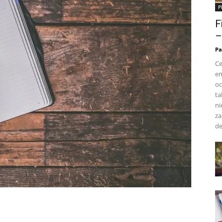
P
F
–
Pa
Ce
em
oc
ta
ni
za
de