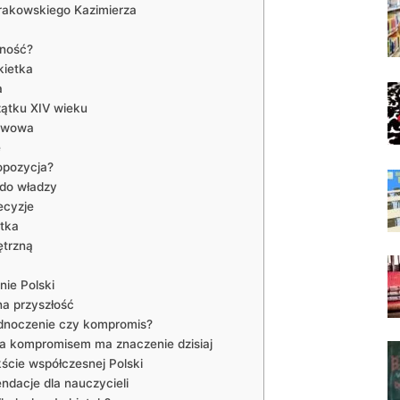
Krakowskiego ‌Kazimierza
zność?
kietka
a
ątku XIV‌ wieku
stwowa
e
 opozycja?
‌do ​władzy
ecyzje
etka
ętrzną
ie Polski
na przyszłość
zjednoczenie czy kompromis?
⁤ kompromisem⁤ ma‌ znaczenie dzisiaj
ście współczesnej Polski
dacje⁤ dla ‍nauczycieli