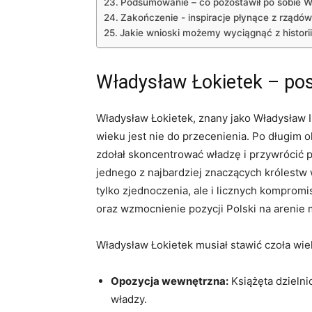
Podsumowanie – co pozostawił po sobie W
Zakończenie ⁤- inspiracje płynące z rządów
Jakie wnioski ⁣możemy ​wyciągnąć z ⁤historii
Władysław Łokietek – post
Władysław‌ Łokietek, znany jako Władysław⁢ I,
wieku jest nie do przecenienia. Po długim o
zdołał skoncentrować władzę ‍i przywrócić 
jednego z najbardziej⁢ znaczących królestw‍ 
tylko zjednoczenia, ale i licznych kompromi
oraz⁤ wzmocnienie pozycji Polski ⁣na areni
Władysław Łokietek ‍musiał stawić czoła wi
Opozycja wewnętrzna:
Książęta dzielnic
władzy.