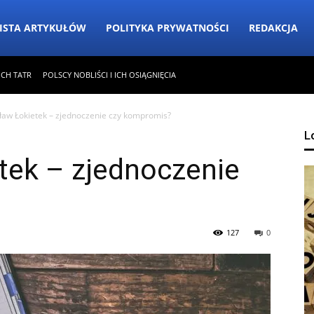
ISTA ARTYKUŁÓW
POLITYKA PRYWATNOŚCI
REDAKCJA
ICH TATR
POLSCY NOBLIŚCI I ICH OSIĄGNIĘCIA
ław Łokietek – zjednoczenie czy kompromis?
L
tek – zjednoczenie
127
0