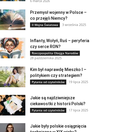
6 marca 2026
Przemysł wojenny w Polsce –
co przejęli Niemcy?
3 września 2025
II Wojna Światowa
Inflanty, Wołyń, Ruś – peryferia
czy serce RON?
Rzeczpospolita Obojga Narodów
28 października 2025
Kim był naprawdę Mieszko I –
politykiem czy strategiem?
19 lipca 2025
Pytania od czytelników
Jakie są najdziwniejsze
ciekawostki z historii Polski?
17 lipca 2025
Pytania od czytelników
Jakie były polskie osiągnięcia