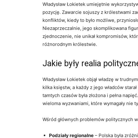
Władysław Łokietek ‍umiejętnie ⁣wykorzysty
pozycję. Zawarcie sojuszy z królestwami za
konfliktów, kiedy to było ‍możliwe, przyniosło
⁢Niezaprzeczalnie, ‌jego skomplikowana figur
zjednoczenie, nie unikał⁢ kompromisów, któr
różnorodnym królestwie.
Jakie‌ były realia ‍polityc
Władysław Łokietek objął ⁢władzę ‌w trudnym o
kilka⁣ księstw, a każdy z ‍jego władców star
tamtych‌ czasów była złożona i pełna⁣ napięć.
wieloma wyzwaniami, które⁣ wymagały nie tylk
Wśród głównych problemów politycznych ​w
Podziały regionalne
– Polska ​była zróż