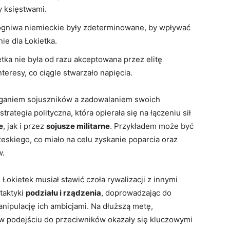
⁢ księstwami.
ogniwa niemieckie były zdeterminowane, ⁣by wpływać
e ⁢dla ⁣Łokietka.
tka ⁤nie była od razu akceptowana przez ​elitę
teresy,⁢ co⁤ ciągle⁢ stwarzało napięcia.
ganiem sojuszników a ⁢zadowalaniem ‍swoich⁣
ategia​ polityczna, która ⁤opierała się na łączeniu sił
e
,‍ jak⁣ i przez⁤
sojusze⁤ militarne
. ⁣Przykładem może być
eskiego, ​co miało ⁢na celu zyskanie poparcia oraz
w.
okietek ⁤musiał stawić​ czoła rywalizacji z innymi
 taktyki
podziału i rządzenia
, doprowadzając ‍do
ipulację ich⁤ ambicjami. Na dłuższą ⁤metę,
 w podejściu do przeciwników okazały‍ się‍ kluczowymi