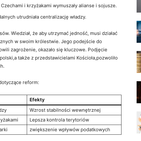
 Czechami i krzyżakami wymuszały alianse i sojusze.
dalnych utrudniała centralizację ‌władzy.
ów. Wiedział, że aby⁢ utrzymać jedność, musi działać
ycznych w swoim królestwie. Jego podejście do
wili ‌zagrożenie, okazało ​się kluczowe. ⁢Podjęcie
olski,a​ także z przedstawicielami⁣ Kościoła,pozwoliło
h.
dotyczące ‍reform:
Efekty
dzy
Wzrost stabilności⁤ wewnętrznej
zyżakami
Lepsza kontrola terytoriów
arki
zwiększenie⁤ wpływów‍ podatkowych