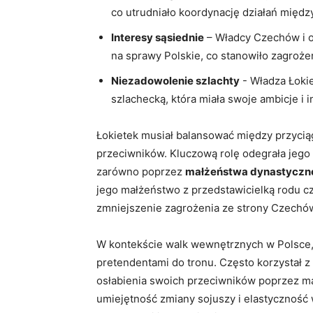
co utrudniało koordynację ⁣działań między
Interesy sąsiednie
– Władcy Czechów ​i ​
na sprawy Polskie, co stanowiło zagrożeni
Niezadowolenie ⁢szlachty
-⁢ Władza Łokie
szlachecką, która ⁤miała swoje ambicje i in
Łokietek musiał⁢ balansować między przycią
przeciwników. Kluczową rolę odegrała jego str
zarówno poprzez⁤
małżeństwa dynastyczn
jego małżeństwo z⁢ przedstawicielką rodu cz
zmniejszenie‍ zagrożenia⁢ ze⁤ strony Czechó
W kontekście⁢ walk wewnętrznych w Polsce, ⁣Ł
pretendentami do tronu. Często korzystał z​
osłabienia swoich⁢ przeciwników poprzez man
umiejętność zmiany‍ sojuszy i elastyczność