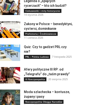
Legenda o „śpiących
rycerzach” – kto ich budził?
Ciekawostki i mity historyczne
14 stycznia 2026
Zakony w Polsce – benedyktyni,
cystersi, dominikanie
Prehistoria i Średniowiecze
11 czerwca 2026
Quiz: Czy to gadżet PRL czy
nie?
7 listopada 2025
PRL – Polska Ludowa
Afery polityczne III RP: od
„Telegrafu” do „taśm prawdy”
20 sierpnia 2025
III Rzeczpospolita
Moda szlachecka – kontusze,
żupany i pasy
Rzeczpospolita Obojga Narodów