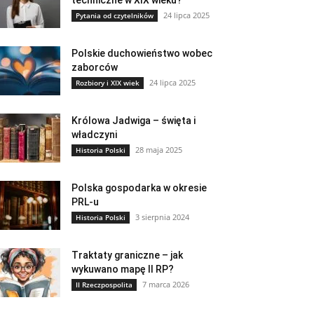
techniczne w XIX wieku?
24 lipca 2025
Pytania od czytelników
Polskie duchowieństwo wobec
zaborców
24 lipca 2025
Rozbiory i XIX wiek
Królowa Jadwiga – święta i
władczyni
28 maja 2025
Historia Polski
Polska gospodarka w okresie
PRL-u
3 sierpnia 2024
Historia Polski
Traktaty graniczne – jak
wykuwano mapę II RP?
7 marca 2026
II Rzeczpospolita