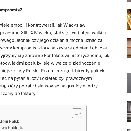
kompromis?
wiele emocji⁣ i kontrowersji, jak Władysław
omu ‌XIII i⁤ XIV‍ wieku,‍ stał‍ się‍ symbolem ⁢walki o
icowego.Jednak czy ⁤jego działania można uznać za
tyczny ⁣kompromis, który ‍na ‍zawsze odmienił oblicze
rzyjrzymy się ​zarówno kontekstowi historycznemu, ⁢jak i
dy, jakimi​ posłużył się w walce⁢ o zjednoczenie⁤
źniejsze ​losy Polski. Przemierzając labirynty​ polityki,
dzieć na pytanie, czy Łokietek był prawdziwym
, który ⁣potrafił ⁤balansować na granicy​ między
szamy⁤ do lektury!
orii Polski
ława‌ Łokietka