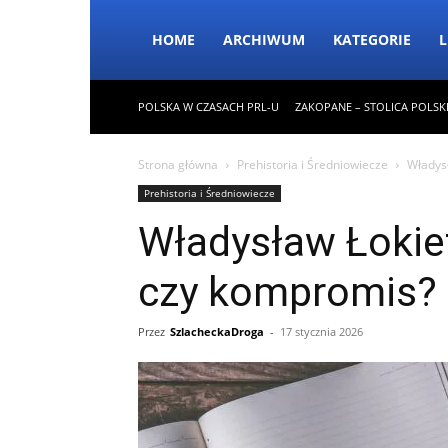
HOME
ARCHIWUM
KATEGORIE
L
POLSKA W CZASACH PRL-U
ZAKOPANE – STOLICA POLSK
Strona główna
Prehistoria i Średniowiecze
Władys
Prehistoria i Średniowiecze
Władysław Łokie
czy kompromis?
Przez
SzlacheckaDroga
-
17 stycznia 2026