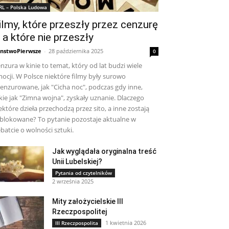
RL – Polska Ludowa
ilmy, które przeszły przez cenzurę
 a które nie przeszły
nstwoPierwsze
-
28 października 2025
0
nzura w kinie to temat, który od lat budzi wiele
ocji. W Polsce niektóre filmy były surowo
enzurowane, jak "Cicha noc", podczas gdy inne,
kie jak "Zimna wojna", zyskały uznanie. Dlaczego
ektóre dzieła przechodzą przez sito, a inne zostają
blokowane? To pytanie pozostaje aktualne w
batcie o wolności sztuki.
Jak wyglądała oryginalna treść
Unii Lubelskiej?
Pytania od czytelników
2 września 2025
Mity założycielskie III
Rzeczpospolitej
1 kwietnia 2026
III Rzeczpospolita