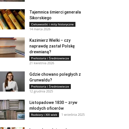
Tajemnica śmierci generała
Sikorskiego
Ciekawostki i mity historyczne
14 marca 2026
Kazimierz Wielki – czy
naprawdę zastał Polskę
drewnianą?
Prehistoria i Średniowiecze
21 kwietnia 2026
Gdzie chowano poległych z
Grunwaldu?
Prehistoria i Średniowiecze
12 grudnia 2025
Listopadowe 1830 – zryw
młodych oficerów
1 września 2025
Rozbiory i XIX wiek