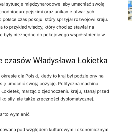
wał sytuacje‍ międzynarodowe, aby umacniać swoją
chodnioeuropejskimi‍ oraz unikanie​ otwartych
 polsce czas ⁢pokoju, ‍który sprzyjał ‌rozwojowi kraju.
a to przykład władcy, który chociaż stawiał na
e były⁤ niezbędne do​ pokojowego współistnienia‍ w
zne⁢ czasów Władysława‌ Łokietka
kresie dla Polski, kiedy ⁣to kraj był podzielony na
ał​ się umocnić swoją pozycję. Polityczna machina
​ Łokietek, marząc ​o zjednoczeniu kraju, ‌stanął przed
o siły, ale ⁣także​ zręczności dyplomatycznej.
arto wymienić:
nicowana pod⁤ względem‌ kulturowym i ekonomicznym,