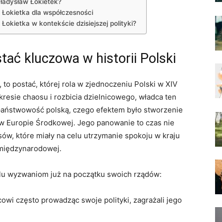
ładysław Łokietek?
 ⁤Łokietka dla współczesności
 Łokietka w kontekście⁢ dzisiejszej polityki?
ać kluczowa w historii Polski
 to postać, ‌której rola w zjednoczeniu ⁤Polski w XIV​
kresie‌ chaosu i rozbicia dzielnicowego, władca ten
państwowość polską, czego ​efektem było⁣ stworzenie
w ⁣Europie Środkowej.⁢ Jego panowanie⁢ to czas nie
sów, które miały na celu​ utrzymanie spokoju w kraju
e międzynarodowej.
elu wyzwaniom już na​ początku swoich⁤ rządów:
owi często prowadząc ‌swoje polityki, zagrażali jego