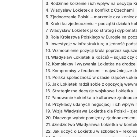
Rodzinne korzenie i ich ​wpływ na decyzje 
Władysław Łokietek​ a konflikt z Czechami
Zjednoczenie Polski – ⁢marzenie czy koniec
Kroki ku zjednoczeniu⁤ – początki działań‌ Ło
Władysław Łokietek jako⁢ strateg ‌i dyplomat
Rola Królestwa Polskiego w Europie na pocz
Inwestycje w ⁢infrastrukturę a⁢ jedność‍ pań
Wzmocnienie pozycji króla poprzez sojusz
Władysław Łokietek a​ Kościół ⁣– sojusz czy
Kompleksy​ i ⁢wyzwania Łokietka ‍na​ drodze 
Kompromisy​ z‌ feudałami – ⁢najważniejsze d
Polska społeczność w czasie rządów ⁤Łoki
Jak Łokietek ​radził⁤ sobie ⁢z‌ opozycją wewn
Strategiczne decyzje wojskowe Łokietka
Panowanie Łokietka a kulturowe zjednoczen
Przykłady udanych negocjacji ‌i ich wpływ 
Wizja Władysława Łokietka dla ⁣Polski​ –‍ 
Dlaczego wybór ⁤pomiędzy zjednoczeniem a
dziedzictwo Władysława Łokietka w ⁣kontek
Jak ⁣uczyć o Łokietku w szkołach – rekomen