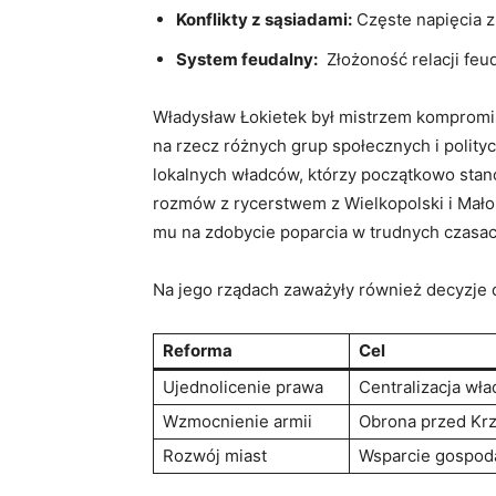
Konflikty z sąsiadami:
Częste napięcia z
System ⁣feudalny:
‌ Złożoność relacji feu
Władysław ‍Łokietek ⁤był mistrzem kompromis
na​ rzecz różnych grup społecznych i polit
lokalnych władców, ⁣którzy ⁣początkowo stano
rozmów⁤ z‌ rycerstwem z Wielkopolski i Małop
mu⁣ na zdobycie poparcia ‌w trudnych czasac
Na jego rządach​ zaważyły również decyzje 
Reforma
Cel
Ujednolicenie prawa
Centralizacja wła
Wzmocnienie armii
Obrona przed Kr
Rozwój miast
Wsparcie gospod