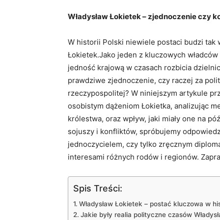
Władysław ‍Łokietek – zjednoczenie czy 
W historii Polski niewiele postaci budzi tak 
Łokietek.Jako jeden z kluczowych władców przeł
jedność krajową w czasach ⁣rozbicia dzieln
prawdziwe zjednoczenie, czy​ raczej​ za poli
rzeczypospolitej? W ⁣niniejszym ‌artykule‍ p
osobistym dążeniom Łokietka, analizując meto
królestwa,‌ oraz ⁤wpływ, jaki miały​ one na ⁣pó
sojuszy ⁢i‍ konfliktów, spróbujemy​ odpowie
jednoczycielem, czy tylko zręcznym diplomatą
interesami różnych rodów i regionów. ⁤Zapra
Spis Treści:
Władysław Łokietek – postać kluczowa w hist
Jakie‌ były realia ‍polityczne⁢ czasów Władys