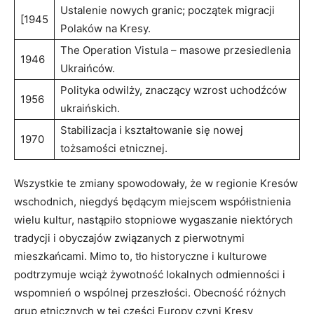
Ustalenie nowych granic; początek migracji
[1945
Polaków na Kresy.
The Operation Vistula – masowe przesiedlenia
1946
Ukraińców.
Polityka odwilży, znaczący wzrost uchodźców
1956
ukraińskich.
Stabilizacja i kształtowanie się nowej
1970
tożsamości etnicznej.
Wszystkie te zmiany spowodowały, że w regionie Kresów
wschodnich, niegdyś będącym miejscem współistnienia
wielu kultur, nastąpiło stopniowe wygaszanie niektórych
tradycji i obyczajów związanych z pierwotnymi
mieszkańcami. Mimo to, tło historyczne i kulturowe
podtrzymuje wciąż żywotność lokalnych odmienności i
wspomnień o wspólnej przeszłości. Obecność różnych
grup etnicznych w tej części Europy czyni Kresy