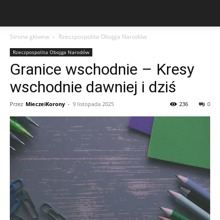
Strona główna
Rzeczpospolita Obojga Narodów
Rzeczpospolita Obojga Narodów
Granice wschodnie – Kresy
wschodnie dawniej i dziś
Przez
MieczeiKorony
-
9 listopada 2025
236
0