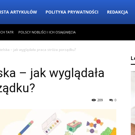
ISTA ARTYKUŁÓW
POLITYKA PRYWATNOŚCI
REDAKCJA
ICH TATR
POLSCY NOBLIŚCI I ICH OSIĄGNIĘCIA
telska – jak wyglądała praca stróża porządku?
L
ska – jak wyglądała
rządku?
209
0