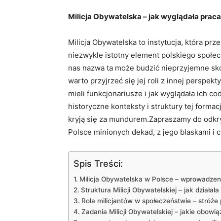
Milicja Obywatelska ‍– ⁢jak ⁤wyglądała‌ prac
Milicja Obywatelska to instytucja, która prz
niezwykle istotny element polskiego​ społe
nas nazwa ⁣ta może budzić nieprzyjemne skoj
warto⁣ przyjrzeć się jej ​roli⁣ z innej⁢ perspek
mieli funkcjonariusze i jak‍ wyglądała ich⁢ c
historyczne ⁤konteksty i struktury tej formacj
kryją ⁣się za ⁣mundurem.Zapraszamy ​do odkr
Polsce minionych dekad,‍ z jego ⁤blaskami ‍i 
Spis Treści:
Milicja Obywatelska w Polsce ​–⁤ wprowadzenie
Struktura Milicji Obywatelskiej – jak działała
Rola milicjantów w społeczeństwie – stróże 
Zadania Milicji Obywatelskiej – jakie obowi