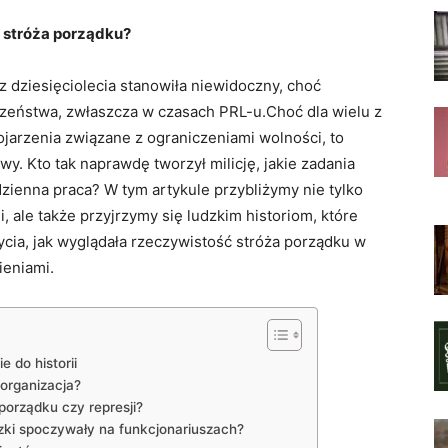
a ⁤stróża porządku?
ez⁢ dziesięciolecia stanowiła niewidoczny, choć
czeństwa, zwłaszcza w czasach PRL-u.Choć dla wielu z
arzenia ⁣związane ‌z ograniczeniami wolności, to
tywy. Kto ​tak naprawdę⁢ tworzył ⁣milicję, jakie⁢ zadania
odzienna praca? W ⁣tym artykule przybliżymy‌ nie tylko
i,⁤ ale także ⁣przyjrzymy się ludzkim ⁢historiom, które
ycia, jak wyglądała rzeczywistość ​stróża porządku w
cieniami.
 ​do historii
 ⁢organizacja?
porządku czy‍ represji?
ązki spoczywały na funkcjonariuszach?