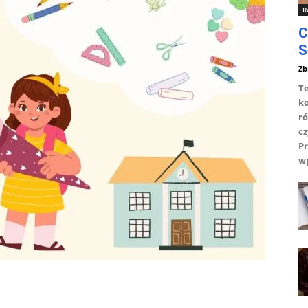
R
C
S
Zb
Te
ko
ró
cz
Pr
wp