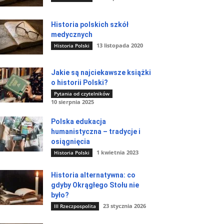
Historia polskich szkół
medycznych
13 listopada 2020
Historia Polski
Jakie są najciekawsze książki
o historii Polski?
Pytania od czytelników
10 sierpnia 2025
Polska edukacja
humanistyczna – tradycje i
osiągnięcia
1 kwietnia 2023
Historia Polski
Historia alternatywna: co
gdyby Okrągłego Stołu nie
było?
23 stycznia 2026
III Rzeczpospolita