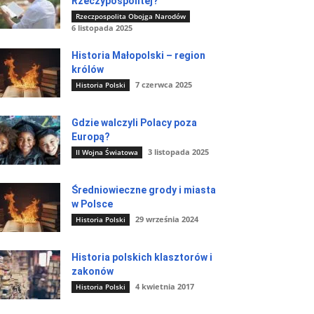
Rzeczypospolitej?
Rzeczpospolita Obojga Narodów
6 listopada 2025
Historia Małopolski – region
królów
7 czerwca 2025
Historia Polski
Gdzie walczyli Polacy poza
Europą?
3 listopada 2025
II Wojna Światowa
Średniowieczne grody i miasta
w Polsce
29 września 2024
Historia Polski
Historia polskich klasztorów i
zakonów
4 kwietnia 2017
Historia Polski