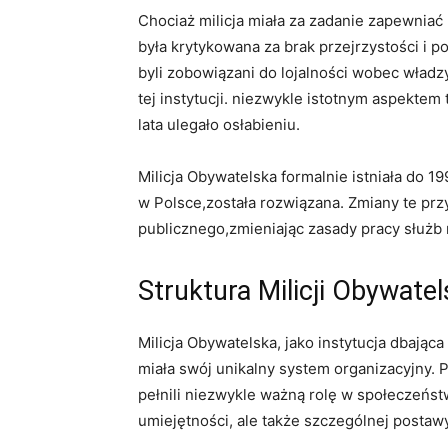
Chociaż milicja miała za zadanie zapewniać
była krytykowana ​za brak przejrzystości i p
byli zobowiązani do​ lojalności wobec władzy
tej​ instytucji. niezwykle istotnym aspektem 
lata ⁢ulegało ⁢osłabieniu.
Milicja Obywatelska formalnie istniała do 1
w⁤ Polsce,została rozwiązana. ‍Zmiany te p
publicznego,zmieniając⁢ zasady pracy służb 
Struktura Milicji Obywatels
Milicja Obywatelska, jako‌ instytucja dbają
⁣miała swój​ unikalny system organizacyjny. P
​pełnili niezwykle ważną rolę w społeczeństw
umiejętności, ale także szczególnej postaw