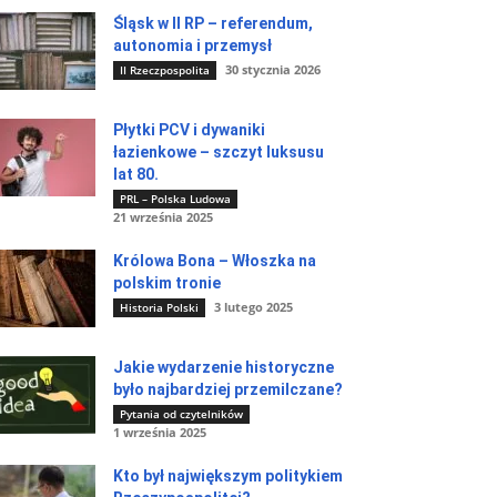
Śląsk w II RP – referendum,
autonomia i przemysł
30 stycznia 2026
II Rzeczpospolita
Płytki PCV i dywaniki
łazienkowe – szczyt luksusu
lat 80.
PRL – Polska Ludowa
21 września 2025
Królowa Bona – Włoszka na
polskim tronie
3 lutego 2025
Historia Polski
Jakie wydarzenie historyczne
było najbardziej przemilczane?
Pytania od czytelników
1 września 2025
Kto był największym politykiem