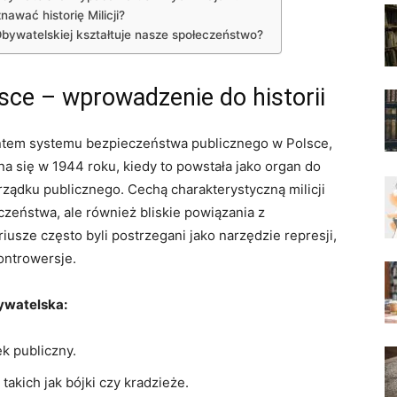
awać historię Milicji?
ji ‌Obywatelskiej kształtuje nasze społeczeństwo?
ce ​–⁤ wprowadzenie ​do historii
ntem systemu bezpieczeństwa publicznego w Polsce,
a się ‍w ‍1944 roku,⁤ kiedy ​to ⁣powstała jako organ do
orządku publicznego. Cechą charakterystyczną milicji
ieczeństwa, ale również bliskie powiązania z
sze często‌ byli ⁤postrzegani jako narzędzie represji,
ontrowersje.
ywatelska:
ek publiczny.
takich jak bójki czy kradzieże.