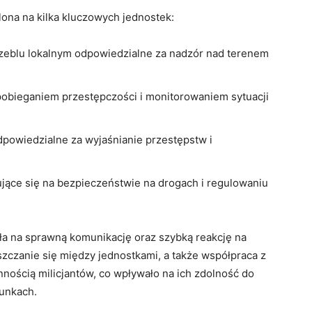
lona na ​kilka kluczowych jednostek:
zeblu⁤ lokalnym odpowiedzialne‌ za nadzór nad⁣ terenem⁢
zapobieganiem przestępczości i monitorowaniem sytuacji
powiedzialne⁢ za wyjaśnianie przestępstw i
ujące się na⁤ bezpieczeństwie na drogach i regulowaniu
ała na sprawną‍ komunikację oraz szybką reakcję na⁣
zanie się między⁤ jednostkami, a także współpraca z‍
nością milicjantów, co wpływało na ich zdolność do
unkach.