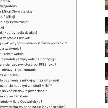
cjantów
ilicjantów?
a Milicji Obywatelskiej
ań Milicji
aca czy rywalizacja?
iej
ała koordynacja działań?
 w prasie i telewizji
iej – jak przygotowywano ​stróżów⁢ porządku?
cja zasłynęła?
y⁤ i kontrowersje
ja Obywatelska wpływała na ‌opozycję?
niała się rzeczywistość ⁣po⁤ 1989 roku?
– obrazy i reprezentacje
es⁢ w Polsce?
 czynienia z ​milicyjnymi praktykami?
na się nauczyć z historii Milicji?
 ​unikać błędów z‌ przeszłości?
nym społeczeństwie
rpretuje Milicję Obywatelską?
 ⁤Obywatelska wypada na⁣ tle innych krajów?