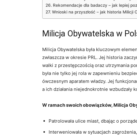
Rekomendacje dla​ badaczy – jak lepiej pozn
Wnioski ‌na ‌przyszłość ⁣– jak historia Milic
Milicja Obywatelska w Pols
Milicja Obywatelska była kluczowym eleme
zwłaszcza w ⁢okresie PRL. Jej ​historia⁤ zaczyn
walki‌ z przestępczością oraz ⁣utrzymania p
była nie​ tylko jej ⁣rola w zapewnieniu bezp
ówczesnym aparatem władzy. Jej ​funkcjonariu
a ich działania niejednokrotnie wzbudzały k
W ramach swoich obowiązków, ⁤Milicja Ob
Patrolowała ulice miast, dbając o porząd
Interweniowała w sytuacjach zagrożenia, 