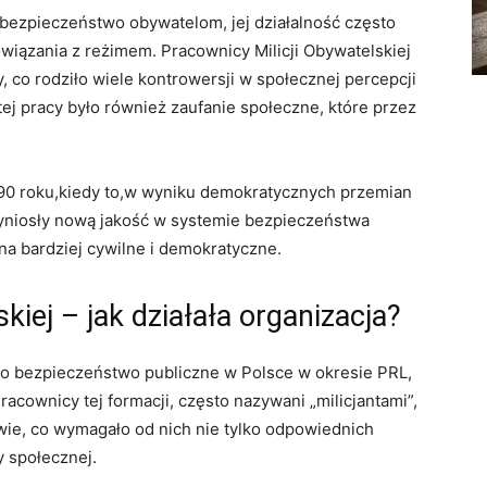
 bezpieczeństwo ‌obywatelom, jej działalność często
owiązania z reżimem. Pracownicy⁣ Milicji Obywatelskiej
, co ‌rodziło wiele kontrowersji⁢ w społecznej percepcji
tej ​pracy‍ było również zaufanie społeczne,⁤ które przez
990 roku,kiedy ⁣to,w ‍wyniku demokratycznych przemian
rzyniosły nową‌ jakość w systemie bezpieczeństwa
na bardziej cywilne i ⁤demokratyczne.
kiej – jak działała ⁢organizacja?
ca o bezpieczeństwo publiczne w Polsce‌ w okresie PRL,
racownicy​ tej formacji, często nazywani ‌„milicjantami”,
ie, ‌co‌ wymagało od nich nie tylko ⁢odpowiednich
y społecznej.