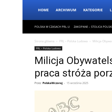
HOME
ARCHIWUM
KATEGORIE
L
POLSKA W CZASACH PRL-U
ZAKOPANE – STOLICA POLSK
Strona główna
PRL – Polska Ludowa
Milicja Obywa
PRL – Polska Ludowa
Milicja Obywatel
praca stróża po
Przez
PolskaWczoraj
-
15 września 2025