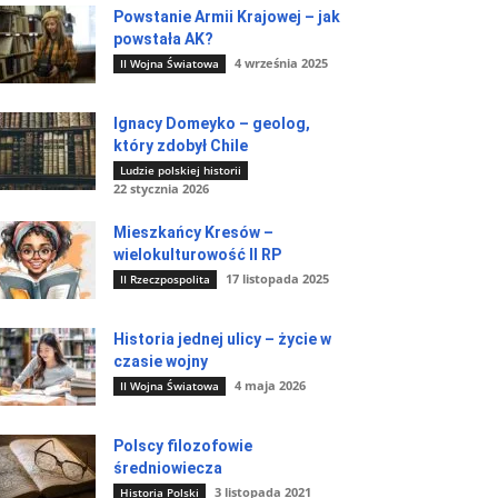
Powstanie Armii Krajowej – jak
powstała AK?
4 września 2025
II Wojna Światowa
Ignacy Domeyko – geolog,
który zdobył Chile
Ludzie polskiej historii
22 stycznia 2026
Mieszkańcy Kresów –
wielokulturowość II RP
17 listopada 2025
II Rzeczpospolita
Historia jednej ulicy – życie w
czasie wojny
4 maja 2026
II Wojna Światowa
Polscy filozofowie
średniowiecza
3 listopada 2021
Historia Polski