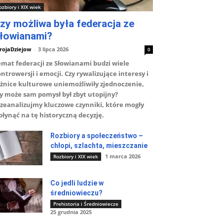
ozbiory i XIX wiek
zy możliwa była federacja ze
łowianami?
rojaDziejow
-
3 lipca 2026
0
mat federacji ze Słowianami budzi wiele
ntrowersji i emocji. Czy rywalizujące interesy i
żnice kulturowe uniemożliwiły zjednoczenie,
y może sam pomysł był zbyt utopijny?
zeanalizujmy kluczowe czynniki, które mogły
łynąć na tę historyczną decyzję.
Rozbiory a społeczeństwo –
chłopi, szlachta, mieszczanie
1 marca 2026
Rozbiory i XIX wiek
Co jedli ludzie w
średniowieczu?
Prehistoria i Średniowiecze
25 grudnia 2025