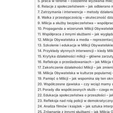
praca ⁢w terenie – codzienne wyzwania‍ mili
Relacje z społeczeństwem –‍ jak odbierano m
Zatrzymania i interwencje ⁤–‍ metody działani
Walka ⁣z przestępczością – skuteczność dział
Milicja ⁤a ‌służby bezpieczeństwa‌ – ​współpr
Propaganda​ a wizerunek Milicji ‍Obywatelsk
Współpraca z innymi służbami – jak wygląd
Milicja Obywatelska a⁢ media –⁤ reprezentacja
Szkolenie​ i⁣ edukacja w Milicji Obywatelsk
Przykłady słynnych interwencji – kiedy Mili
Krytyka działalności milicji ​–⁣ główne zarzut
Refleksje o ⁤prześladowaniach – ​jak Milic
Zakończenie ⁣działalności Milicji –⁣ jak ⁤zmie
Milicja Obywatelska w kulturze ⁢popularnej 
Pamięć o Milicji –⁣ jak wspomina się ten okr
Współczesne zjawiska – czy wciąż mamy ‍do
Porady dla współczesnych‌ służb – czego moż
Edukacja społeczeństwa o przeszłości – jak
Refleksja nad⁤ rolą policji w demokratycz
Analiza filmów i książek – ⁢jak​ sztuka ⁣inte
Zrównanie z ‌innymi służbami – jak ⁣Milicja