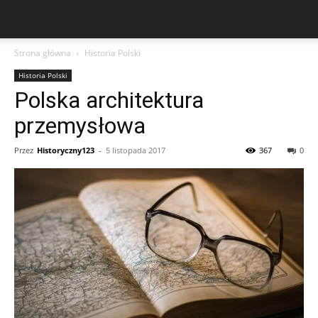
Strona główna
Historia Polski
Historia Polski
Polska architektura
przemysłowa
Przez
Historyczny123
-
5 listopada 2017
367
0