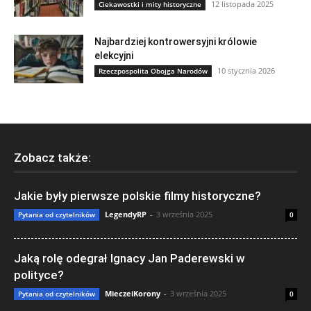
12 listopada 2025
Ciekawostki i mity historyczne
Najbardziej kontrowersyjni królowie
elekcyjni
10 stycznia 2026
Rzeczpospolita Obojga Narodów
Zobacz także:
Jakie były pierwsze polskie filmy historyczne?
LegendyRP
-
3 września 2025
Pytania od czytelników
0
Jaką rolę odegrał Ignacy Jan Paderewski w
polityce?
MieczeiKorony
-
3 września 2025
Pytania od czytelników
0