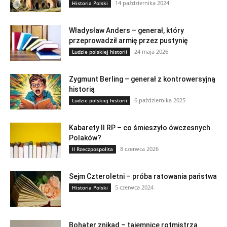
14 października 2024
Historia Polski
Władysław Anders – generał, który
przeprowadził armię przez pustynię
24 maja 2026
Ludzie polskiej historii
Zygmunt Berling – generał z kontrowersyjną
historią
6 października 2025
Ludzie polskiej historii
Kabarety II RP – co śmieszyło ówczesnych
Polaków?
8 czerwca 2026
II Rzeczpospolita
Sejm Czteroletni – próba ratowania państwa
5 czerwca 2024
Historia Polski
Bohater znikąd – tajemnice rotmistrza