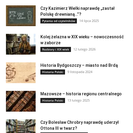
Czy Kazimierz Wielki naprawdę „zastał
Polskę drewnianą…”?
14 lipca 2025
Pytania od czytelników
Kolej żelazna w XIX wieku – nowoczesność
w zaborze
12 lutego 2026
Rozbiory i XIX wiek
Historia Bydgoszczy – miasto nad Brdą
9 listopada 2024
Historia Polski
Mazowsze – historia regionu centralnego
13 lutego 2025
Historia Polski
Czy Bolesław Chrobry naprawdę uderzył
Ottona III w twarz?