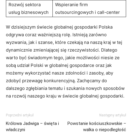
Rozwój ⁤sektora
Wspieranie firm
usług biznesowych
⁤outsourcingowych i call-center
W dzisiejszym świecie globalnej gospodarki Polska
odgrywa coraz ważniejszą rolę. Istnieją ​zarówno
wyzwania, jak i szanse, które czekają na naszą kraj w tej
dynamicznie ​zmieniającej się rzeczywistości. Dlatego
warto być świadomym tego, jakie możliwości niesie ze
sobą udział Polski w globalnej gospodarce oraz jak​
możemy​ wykorzystać nasze ⁢zdolności⁣ i zasoby, aby
zdobyć przewagę konkurencyjną. Zachęcamy⁤ do
dalszego zgłębiania tematu⁣ i szukania ‌nowych ⁢sposobów
na rozwój⁣ naszego kraju w świecie globalnej gospodarki.
Poprzedni artykuł
Następny artykuł
Królowa Jadwiga – święta i
Powstanie kościuszkowskie –
władczyni
walka o niepodległość