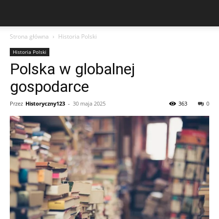
Strona główna
Historia Polski
Historia Polski
Polska w globalnej
gospodarce
Przez
Historyczny123
-
30 maja 2025
363
0