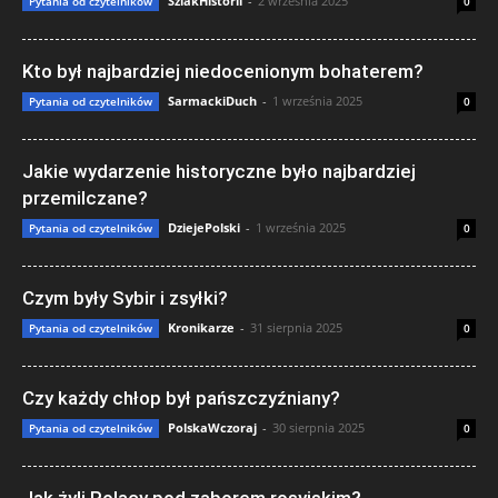
SzlakHistorii
-
2 września 2025
Pytania od czytelników
0
Kto był najbardziej niedocenionym bohaterem?
SarmackiDuch
-
1 września 2025
Pytania od czytelników
0
Jakie wydarzenie historyczne było najbardziej
przemilczane?
DziejePolski
-
1 września 2025
Pytania od czytelników
0
Czym były Sybir i zsyłki?
Kronikarze
-
31 sierpnia 2025
Pytania od czytelników
0
Czy każdy chłop był pańszczyźniany?
PolskaWczoraj
-
30 sierpnia 2025
Pytania od czytelników
0
Jak żyli Polacy pod zaborem rosyjskim?