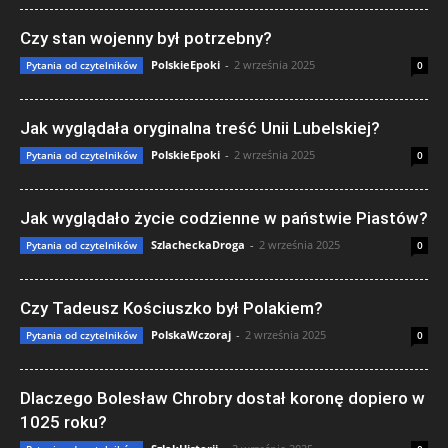
Czy stan wojenny był potrzebny?
PolskieEpoki
-
2 września 2025
Pytania od czytelników
0
Jak wyglądała oryginalna treść Unii Lubelskiej?
PolskieEpoki
-
2 września 2025
Pytania od czytelników
0
Jak wyglądało życie codzienne w państwie Piastów?
SzlacheckaDroga
-
2 września 2025
Pytania od czytelników
0
Czy Tadeusz Kościuszko był Polakiem?
PolskaWczoraj
-
2 września 2025
Pytania od czytelników
0
Dlaczego Bolesław Chrobry dostał koronę dopiero w
1025 roku?