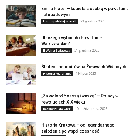
Emilia Plater – kobieta z szablą w powstaniu
listopadowym
29 grudnia 2025
Ludzie polskiej historii
Dlaczego wybuchło Powstanie
Warszawskie?
31 grudnia 2025
II Wojna Światowa
Śladem menonitów na Żuławach Wiślanych
19 lipca 2025
Historia regionalna
„Za wolność naszą i waszą” – Polacy w
rewolucjach XIX wieku
10 października 2025
Rozbiory i XIX wiek
Historia Krakowa – od legendarnego
założenia po współczesność