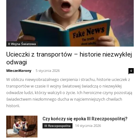
II Wojna Światowa
Ucieczki z transportów – historie niezwykłej
odwagi
MieczeiKorony
-
5 stycznia 2026
0
W obliczu niewyobrażalnego cierpienia i strachu, historie ucieczek z
transportów w czasie II wojny światowej świadczą o niezwykłej
odwadze ludzi, którzy walczyli o życie. Ich heroiczne czyny pozostają
świadectwem niezłomnego ducha w najciemniejszych chwilach
historii.
Czy kończy się epoka III Rzeczpospolitej?
14 stycznia 2026
III Rzeczpospolita