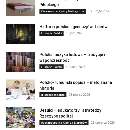
Pileckiego
13 lutego 2026
Ciekawostki i mity historyczne
Historia polskich gimnazjów i liceów
1 lipca 2020
Historia Polski
Polska muzyka ludowa – tradycje i
współczesność
4 marca 2023
Historia Polski
Polsko-rumuński sojusz – mało znana
historia
23 marca 2026
II Rzeczpospolita
Jezuici – edukatorzy i stratedzy
Rzeczypospolitej
29 czerwca 2026
Rzeczpospolita Obojga Narodów