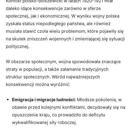
Konflikt ⁢polsko-bolszewicki⁣ w latach 1920-1921 ‌miał⁤
daleko idące ⁤konsekwencje zarówno w sferze
społecznej, jak i ekonomicznej. W wyniku wojny polska
zyskała ‍status niepodległego państwa, ale również
musiała stawić⁢ czoła wielu⁤ problemom, które pojawiły się
na skutek zniszczeń wojennych i zmieniającej się sytuacji
​politycznej.
W obszarze społecznym, wojna spowodowała znaczące
straty w populacji, a także załamanie tradycyjnych
struktur społecznych. ⁢Wśród najważniejszych
konsekwencji można wyróżnić:
Emigracja i migracje ludności:
Młodsze pokolenia, w
obawie ⁢przed kolejnymi konfliktami, decydowały się na
opuszczenie kraju, co prowadziło do deficytu
wykwalifikowanej siły roboczej.