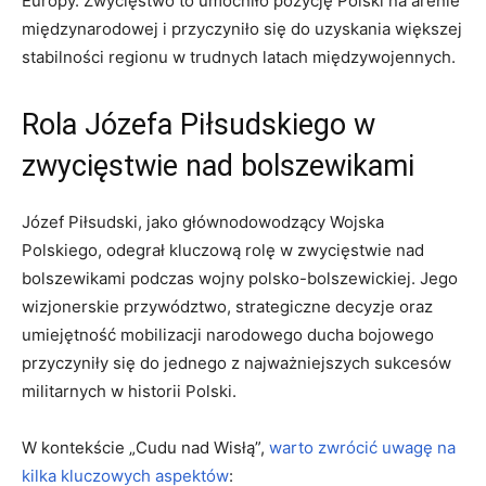
⁢Europy. Zwycięstwo to umocniło pozycję Polski na arenie
międzynarodowej⁢ i przyczyniło ⁢się do uzyskania większej
stabilności regionu w trudnych latach międzywojennych.
Rola Józefa Piłsudskiego w
zwycięstwie nad bolszewikami
Józef Piłsudski, jako ​głównodowodzący Wojska
Polskiego, odegrał kluczową⁢ rolę w zwycięstwie nad
bolszewikami ⁢podczas wojny polsko-bolszewickiej. Jego
wizjonerskie przywództwo, ⁢strategiczne ​decyzje oraz
umiejętność mobilizacji narodowego ducha bojowego
przyczyniły się⁣ do jednego z najważniejszych sukcesów
militarnych w⁤ historii⁣ Polski.
W kontekście „Cudu nad Wisłą”,
warto zwrócić uwagę na
kilka kluczowych aspektów
: