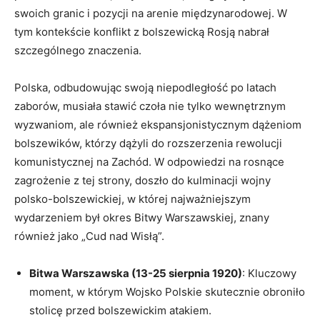
⁢swoich granic ⁢i pozycji na ‍arenie międzynarodowej. ​W
tym kontekście konflikt z bolszewicką Rosją nabrał
szczególnego ⁣znaczenia.
Polska, odbudowując swoją niepodległość po latach
‌zaborów, musiała stawić czoła nie tylko wewnętrznym
wyzwaniom, ale również​ ekspansjonistycznym dążeniom
bolszewików, którzy dążyli do rozszerzenia rewolucji
komunistycznej na Zachód. W odpowiedzi na rosnące
zagrożenie z tej strony, doszło⁢ do kulminacji wojny
⁢polsko-bolszewickiej, w której najważniejszym⁤
wydarzeniem był okres Bitwy Warszawskiej, znany‍
również jako ‍„Cud nad ⁢Wisłą”.
Bitwa⁣ Warszawska (13-25 sierpnia 1920)
: Kluczowy
moment, w którym Wojsko Polskie skutecznie obroniło
stolicę ⁣przed bolszewickim atakiem.