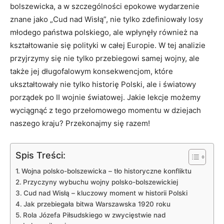
bolszewicka, ⁣a w szczególności epokowe wydarzenie
znane jako​ „Cud nad Wisłą”, nie tylko zdefiniowały losy
młodego państwa polskiego, ale wpłynęły również na
kształtowanie się polityki w całej Europie. W tej analizie
przyjrzymy się nie tylko przebiegowi samej wojny, ale
także jej długofalowym ⁣konsekwencjom,‌ które
ukształtowały nie tylko⁣ historię Polski,‍ ale i światowy
porządek po II wojnie światowej. Jakie lekcje możemy
wyciągnąć⁤ z tego ⁢przełomowego ⁢momentu w dziejach
naszego ​kraju? Przekonajmy się razem!
Spis Treści:
Wojna polsko-bolszewicka – tło historyczne konfliktu
Przyczyny wybuchu wojny polsko-bolszewickiej
Cud nad Wisłą – kluczowy​ moment w historii Polski
Jak przebiegała bitwa Warszawska 1920 ‍roku
Rola Józefa Piłsudskiego w zwycięstwie nad