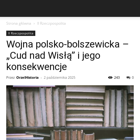
Strona główna
II Rzeczpospolita
II Rzeczpospolita
Wojna polsko-bolszewicka –
„Cud nad Wisłą” i jego
konsekwencje
Przez
OrzelHistoria
-
2 października 2025
243
0