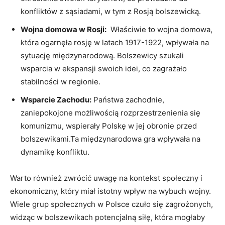
konfliktów z sąsiadami, w tym z‌ Rosją bolszewicką.
Wojna domowa w⁣ Rosji:
⁣ Właściwie to wojna domowa,
która ogarnęła rosję w ‌latach 1917-1922, wpływała na
⁤sytuację międzynarodową. Bolszewicy szukali
⁢wsparcia w ekspansji swoich idei, co zagrażało
stabilności w regionie.
Wsparcie ⁢Zachodu:
Państwa zachodnie,
zaniepokojone możliwością rozprzestrzenienia się
komunizmu,⁣ wspierały Polskę w jej obronie przed
bolszewikami.Ta międzynarodowa gra wpływała na
dynamikę konfliktu.
Warto również zwrócić uwagę na kontekst społeczny i
ekonomiczny, który miał istotny ‌wpływ na ​wybuch wojny.
Wiele grup społecznych ‍w Polsce czuło się zagrożonych,
widząc w bolszewikach potencjalną siłę, która⁤ mogłaby