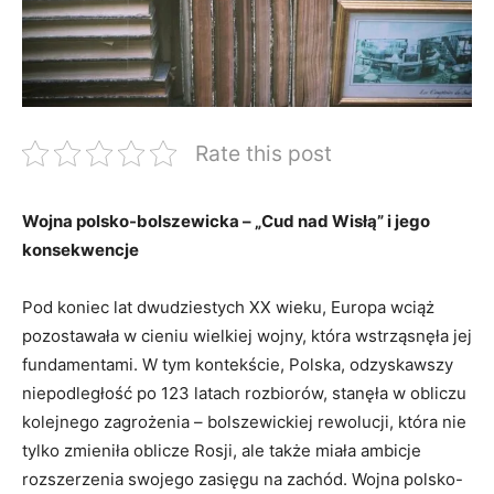
Rate this post
Wojna polsko-bolszewicka – „Cud nad⁢ Wisłą” i jego
konsekwencje
Pod koniec⁢ lat dwudziestych XX wieku, Europa wciąż⁤
pozostawała w cieniu wielkiej⁢ wojny, która wstrząsnęła⁣ jej
⁤fundamentami. W tym‍ kontekście, Polska, odzyskawszy
niepodległość po​ 123 latach rozbiorów, stanęła w obliczu
kolejnego zagrożenia – bolszewickiej rewolucji, która nie
tylko zmieniła oblicze Rosji, ale także miała ambicje
rozszerzenia swojego zasięgu na zachód. Wojna polsko-