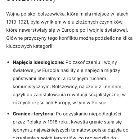
Wojna polsko-bolszewicka, która miała miejsce w latach
1919-1921, była wynikiem wielu złożonych czynników,
które⁤ nawarstwiały się w⁣ Europie po I wojnie‌ światowej.
Główne przyczyny tego konfliktu można‍ podzielić na kilka
kluczowych kategorii:
Napięcia ideologiczne:
Po zakończeniu I wojny
światowej, w Europie nasiliły się napięcia między
państwami liberalnymi a rosnącym ruchem
komunistycznym. Bolszewicy, ‌na czele z Leninem,
‌dążyli‍ do zainstalowania rewolucji socjalistycznej w
różnych częściach Europy,⁤ w tym w Polsce.
Granice i terytoria:
Po odzyskaniu niepodległości
przez Polskę w ‌1918 roku, ‌kwestia granic stała się
jednym z najważniejszych tematów. polska dążyła do
określenia swoich terytoriów, co⁣ prowadziło do