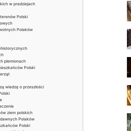
kich w pradziejach
 terenów Polski
ejowych
erwotnych Polaków
ehistorycznych
ch
ch plemionach
mieszkańców Polski
erząt
zą wiedzę o przeszłości
olski
e
aczenie
ców ziem polskich
radawnych Polaków
szkańców Polski