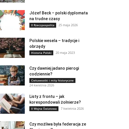
Józef Beck – polski dyplomata
na trudne czasy
25 maja 2026
II Rzeczpospolita
Polskie wesela – tradycje i
obrzędy
20 maja 2023
Historia Polski
Czy dawniej jadano pierogi
codziennie?
Ciekawostki i mity historyczne
24 kwietnia 2026
Listy z frontu – jak
korespondowali żołnierze?
7 kwietnia 2026
II Wojna Światowa
Czy możliwa była federacja ze