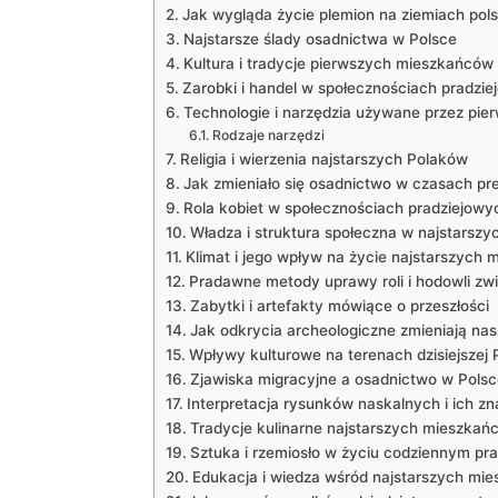
Jak wygląda życie plemion na ziemiach pols
Najstarsze ślady osadnictwa w Polsce
Kultura i tradycje pierwszych mieszkańców
Zarobki i handel w społecznościach pradzi
Technologie i narzędzia używane przez pi
Rodzaje narzędzi
Religia i wierzenia najstarszych Polaków
Jak zmieniało się osadnictwo w czasach pr
Rola kobiet w społecznościach pradziejowy
Władza i struktura społeczna w najstarszy
Klimat i jego wpływ na życie najstarszych 
Pradawne metody uprawy roli i hodowli zwi
Zabytki i artefakty mówiące o przeszłości
Jak odkrycia archeologiczne zmieniają nas
Wpływy kulturowe na terenach dzisiejszej P
Zjawiska migracyjne a osadnictwo w Polsc
Interpretacja rysunków naskalnych i ich zn
Tradycje kulinarne najstarszych mieszkań
Sztuka i rzemiosło w życiu codziennym p
Edukacja i wiedza wśród najstarszych mie