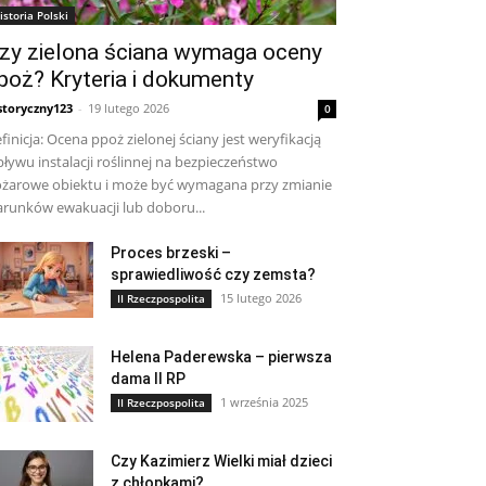
istoria Polski
zy zielona ściana wymaga oceny
poż? Kryteria i dokumenty
storyczny123
-
19 lutego 2026
0
finicja: Ocena ppoż zielonej ściany jest weryfikacją
ływu instalacji roślinnej na bezpieczeństwo
żarowe obiektu i może być wymagana przy zmianie
runków ewakuacji lub doboru...
Proces brzeski –
sprawiedliwość czy zemsta?
15 lutego 2026
II Rzeczpospolita
Helena Paderewska – pierwsza
dama II RP
1 września 2025
II Rzeczpospolita
Czy Kazimierz Wielki miał dzieci
z chłopkami?