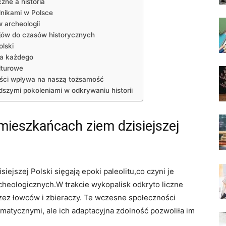
zne a historia
nikami w Polsce
 archeologii
ejów do czasów historycznych
lski
dla każdego
lturowe
łości wpływa na naszą tożsamość
dszymi pokoleniami w odkrywaniu historii
mieszkańcach ziem dzisiejszej
iejszej Polski sięgają epoki paleolitu,co czyni je
heologicznych.W trakcie wykopalisk odkryto liczne
zez łowców i zbieraczy. Te wczesne społeczności
imatycznymi, ale ich adaptacyjna zdolność pozwoliła im