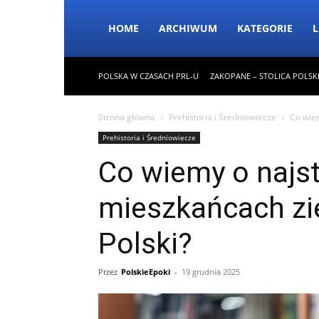
HOME
ARCHIWUM
KATEGORIE
L
POLSKA W CZASACH PRL-U
ZAKOPANE – STOLICA POLSK
Strona główna
Prehistoria i Średniowiecze
Co wiem
Prehistoria i Średniowiecze
Co wiemy o najs
mieszkańcach zie
Polski?
Przez
PolskieEpoki
-
19 grudnia 2025