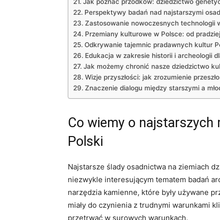
Jak poznać przodków: dziedzictwo genetyc
Perspektywy badań nad najstarszymi osad
Zastosowanie nowoczesnych technologii w
Przemiany kulturowe w Polsce: od pradzi
Odkrywanie tajemnic pradawnych kultur Po
Edukacja w zakresie historii i archeologii 
Jak możemy chronić nasze dziedzictwo ku
Wizje przyszłości: jak zrozumienie przesz
Znaczenie dialogu między starszymi a mło
Co wiemy o najstarszych 
Polski
Najstarsze ślady osadnictwa na ziemiach dzis
niezwykle interesującym tematem badań arc
narzędzia kamienne, które były używane pr
miały do czynienia z trudnymi warunkami kl
przetrwać w surowych warunkach.