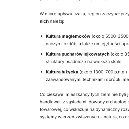
W miarę upływu czasu, region zaczynał prz
nich
należą:
Kultura maglemoków
(około 5500-3500 
naczyń i ozdób, a także umiejętności upr
Kultura pucharów lejkowatych
(około 35
struktury osadnicze na większą skalę.
Kultura łużycka
(około 1300-700 p.n.e.)
zaawansowanymi technikami obróbki met
Co ciekawe, mieszkańcy tych ziem nie byli 
handlowali z sąsiadami. dowody archeologic
towarowej, co wskazuje na dynamiczny rozw
systemy wierzeń związanych z naturą, co od