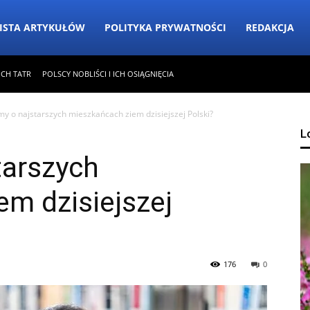
ISTA ARTYKUŁÓW
POLITYKA PRYWATNOŚCI
REDAKCJA
ICH TATR
POLSCY NOBLIŚCI I ICH OSIĄGNIĘCIA
y o najstarszych mieszkańcach ziem dzisiejszej Polski?
L
tarszych
m dzisiejszej
176
0