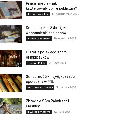
Prasa i media – jak
kształtowały opinię publiczną?
12 października 2025
II Rzeczpospolita
Deportacje na Syberię –
wspomnienia zesłańców
29 września 2025
II Wojna Światowa
Historia polskiego sportu i
olimpijczyków
26 lipca 2024
Historia Polski
Solidarność – największy ruch
społeczny w PRL
7 czerwca 2026
PRL – Polska Ludowa
Zbrodnie SS w Palmirach i
Piaśnicy
12 maja 2026
II Wojna Światowa