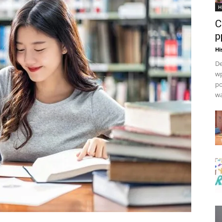
H
C
p
Hi
De
wp
po
wa