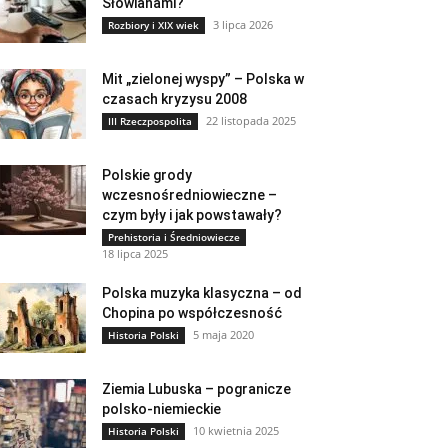
Słowianami?
3 lipca 2026
Rozbiory i XIX wiek
Mit „zielonej wyspy” – Polska w
czasach kryzysu 2008
22 listopada 2025
III Rzeczpospolita
Polskie grody
wczesnośredniowieczne –
czym były i jak powstawały?
Prehistoria i Średniowiecze
18 lipca 2025
Polska muzyka klasyczna – od
Chopina po współczesność
5 maja 2020
Historia Polski
Ziemia Lubuska – pogranicze
polsko-niemieckie
10 kwietnia 2025
Historia Polski