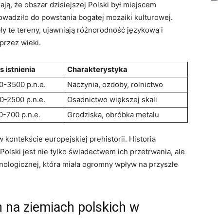
ją, że obszar dzisiejszej Polski był miejscem
rowadziło do powstania bogatej mozaiki kulturowej.
y te tereny, ujawniają różnorodność językową i
 przez wieki.
s istnienia
Charakterystyka
0-3500 p.n.e.
Naczynia, ozdoby, rolnictwo
0-2500 p.n.e.
Osadnictwo większej skali
0-700 p.n.e.
Grodziska, obróbka metalu
 kontekście europejskiej prehistorii. Historia
olski jest nie tylko świadectwem ich przetrwania, ale
hnologicznej, która miała ogromny wpływ na przyszłe
n na ziemiach polskich w