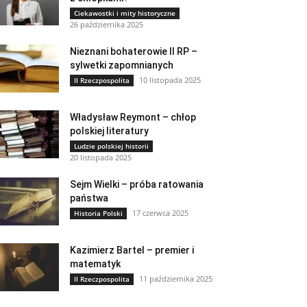
Ciekawostki i mity historyczne
26 października 2025
Nieznani bohaterowie II RP –
sylwetki zapomnianych
10 listopada 2025
II Rzeczpospolita
Władysław Reymont – chłop
polskiej literatury
Ludzie polskiej historii
20 listopada 2025
Sejm Wielki – próba ratowania
państwa
17 czerwca 2025
Historia Polski
Kazimierz Bartel – premier i
matematyk
11 października 2025
II Rzeczpospolita