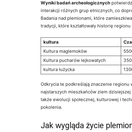
Wyniki badań archeologicznych
potwierdza
interakcji różnych grup etnicznych, co dop
Badania nad plemionami, które zamieszkiwał
tradycji, które kształtowały historię regionu
kultura
Cza
Kultura maglemoków
550
Kultura pucharów lejkowatych
350
kultura łużycka
130
Odkrycia te podkreślają znaczenie regionu w
najstarszych mieszkańców ziem dzisiejszej P
także ewolucji społecznej, kulturowej i tec
pokolenia.
Jak wygląda życie plemio