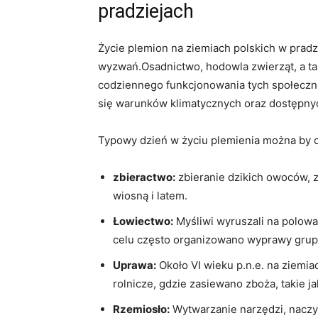
pradziejach
Życie plemion na ziemiach polskich w pradz
wyzwań.Osadnictwo, hodowla zwierząt, a ta
codziennego funkcjonowania tych społeczn
się warunków klimatycznych oraz dostępnych
Typowy dzień w życiu plemienia można by op
zbieractwo:
zbieranie dzikich owoców, z
wiosną i latem.
Łowiectwo:
Myśliwi wyruszali na polowa
celu często organizowano wyprawy gru
Uprawa:
Około VI wieku p.n.e. na ziemia
rolnicze, gdzie zasiewano zboża, takie ja
Rzemiosło:
Wytwarzanie narzędzi, naczyń