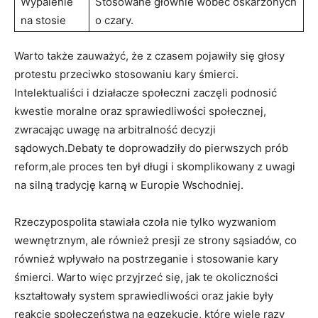
Wypalenie
Stosowane głównie wobec oskarżonych
na stosie
o czary.
Warto także zauważyć, że z czasem pojawiły się głosy
protestu przeciwko stosowaniu kary śmierci.
Intelektualiści i działacze społeczni zaczęli podnosić
kwestie moralne oraz sprawiedliwości społecznej,
zwracając uwagę na arbitralność decyzji
sądowych.Debaty te doprowadziły do pierwszych prób
reform,ale proces ten był długi i skomplikowany z uwagi
na silną tradycję karną w Europie Wschodniej.
Rzeczypospolita stawiała czoła nie tylko wyzwaniom
wewnętrznym, ale również presji ze strony sąsiadów, co
również wpływało na postrzeganie i stosowanie kary
śmierci. Warto więc przyjrzeć się, jak te okoliczności
kształtowały system sprawiedliwości oraz jakie były
reakcje społeczeństwa na egzekucje, które wiele razy