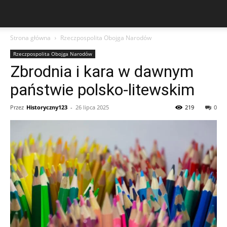
Strona główna
Rzeczpospolita Obojga Narodów
Rzeczpospolita Obojga Narodów
Zbrodnia i kara w dawnym
państwie polsko-litewskim
Przez
Historyczny123
-
26 lipca 2025
219
0