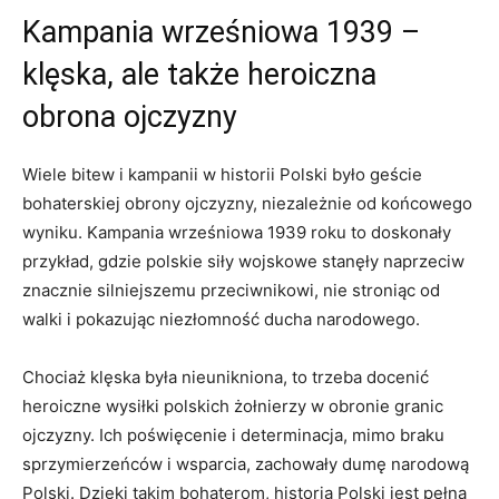
Kampania ‍wrześniowa 1939 –
klęska,⁢ ale także heroiczna
obrona ojczyzny
Wiele bitew i kampanii w historii Polski było⁢ geście
bohaterskiej​ obrony ojczyzny, niezależnie od ‍końcowego
wyniku. Kampania wrześniowa⁢ 1939 roku⁢ to doskonały
przykład, gdzie polskie siły wojskowe stanęły⁢ naprzeciw
znacznie silniejszemu przeciwnikowi, nie stroniąc od
walki i pokazując niezłomność ducha narodowego.
Chociaż klęska była nieunikniona, to trzeba docenić
heroiczne wysiłki polskich ‌żołnierzy w obronie granic‍
ojczyzny.​ Ich​ poświęcenie ​i determinacja, mimo braku
sprzymierzeńców i wsparcia, zachowały dumę narodową
Polski. Dzięki takim bohaterom, historia Polski jest ‍pełna⁢