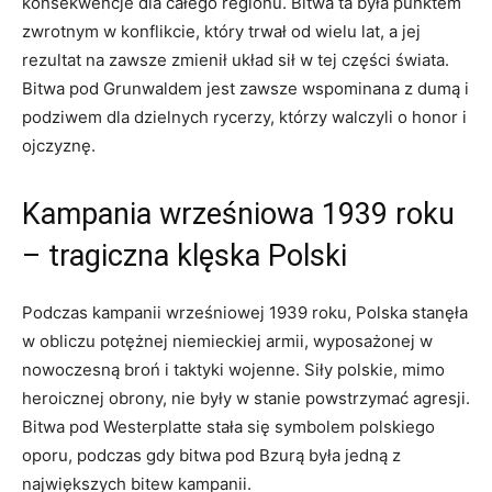
konsekwencje⁣ dla całego regionu. Bitwa ⁢ta ⁣była punktem
zwrotnym ​w konflikcie,‍ który trwał od wielu ‍lat, a jej
rezultat na‍ zawsze zmienił układ​ sił ⁢w ‌tej⁢ części świata.
Bitwa pod‌ Grunwaldem jest zawsze wspominana z dumą i
podziwem dla dzielnych rycerzy, którzy walczyli o honor i
⁤ojczyznę.
Kampania wrześniowa 1939 roku‌
– tragiczna klęska‌ Polski
Podczas kampanii wrześniowej 1939‍ roku, Polska stanęła
w obliczu potężnej niemieckiej⁤ armii, wyposażonej w
nowoczesną broń i taktyki wojenne. Siły polskie,⁤ mimo​
heroicznej⁢ obrony, nie​ były w stanie​ powstrzymać agresji.
Bitwa pod Westerplatte stała się‍ symbolem polskiego
oporu, podczas gdy bitwa pod Bzurą była jedną ⁢z
największych bitew‍ kampanii.