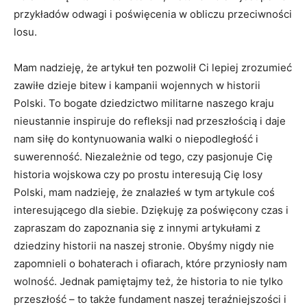
przykładów‌ odwagi i poświęcenia ⁢w obliczu przeciwności
losu.
Mam ⁣nadzieję, że artykuł ten pozwolił Ci lepiej zrozumieć
zawiłe dzieje‍ bitew⁣ i kampanii wojennych w historii ​
Polski. To bogate dziedzictwo⁤ militarne ‍naszego kraju‍
nieustannie inspiruje do refleksji nad ⁤przeszłością i daje
nam⁣ siłę ⁢do kontynuowania walki o niepodległość i
suwerenność. ​Niezależnie od tego, czy ⁤pasjonuje Cię
historia‍ wojskowa czy po⁣ prostu interesują Cię losy
‌Polski, mam ⁣nadzieję,⁣ że znalazłeś w tym artykule coś⁢
interesującego dla⁣ siebie. Dziękuję⁣ za poświęcony czas i
zapraszam do zapoznania się z innymi artykułami z
dziedziny historii ‍na naszej stronie. Obyśmy nigdy nie
zapomnieli‌ o bohaterach i ofiarach, które przyniosły nam
wolność. ⁤Jednak pamiętajmy też, że historia to nie tylko
przeszłość – ⁣to​ także fundament naszej teraźniejszości​ i