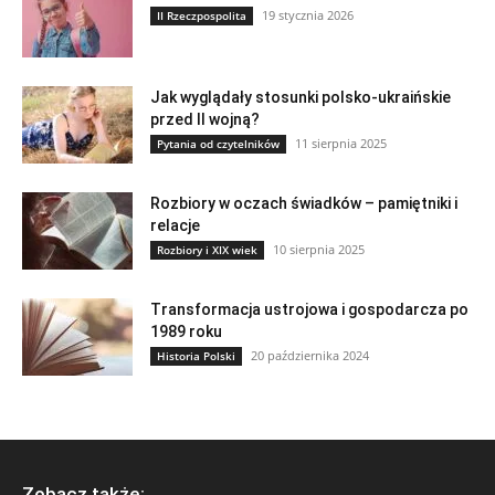
19 stycznia 2026
II Rzeczpospolita
Jak wyglądały stosunki polsko-ukraińskie
przed II wojną?
11 sierpnia 2025
Pytania od czytelników
Rozbiory w oczach świadków – pamiętniki i
relacje
10 sierpnia 2025
Rozbiory i XIX wiek
Transformacja ustrojowa i gospodarcza po
1989 roku
20 października 2024
Historia Polski
Zobacz także: