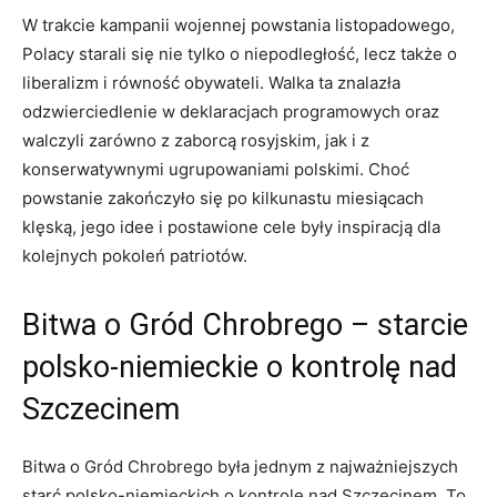
W trakcie kampanii wojennej powstania listopadowego,
Polacy starali ‌się nie tylko o niepodległość, lecz ⁢także o
⁣liberalizm i równość obywateli. Walka ta​ znalazła
odzwierciedlenie w deklaracjach programowych oraz
walczyli zarówno z zaborcą rosyjskim, jak i z
konserwatywnymi ugrupowaniami ‍polskimi. Choć
powstanie zakończyło się po kilkunastu miesiącach
klęską, jego​ idee i postawione ⁢cele były inspiracją dla
kolejnych pokoleń patriotów.
Bitwa ⁢o‌ Gród Chrobrego – starcie
polsko-niemieckie ⁢o kontrolę nad
Szczecinem
Bitwa‌ o Gród Chrobrego była jednym z najważniejszych
starć polsko-niemieckich o kontrolę nad Szczecinem. To