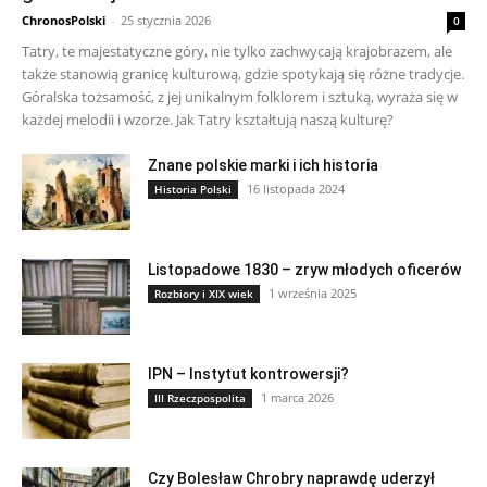
ChronosPolski
-
25 stycznia 2026
0
Tatry, te majestatyczne góry, nie tylko zachwycają krajobrazem, ale
także stanowią granicę kulturową, gdzie spotykają się różne tradycje.
Góralska tożsamość, z jej unikalnym folklorem i sztuką, wyraża się w
każdej melodii i wzorze. Jak Tatry kształtują naszą kulturę?
Znane polskie marki i ich historia
16 listopada 2024
Historia Polski
Listopadowe 1830 – zryw młodych oficerów
1 września 2025
Rozbiory i XIX wiek
IPN – Instytut kontrowersji?
1 marca 2026
III Rzeczpospolita
Czy Bolesław Chrobry naprawdę uderzył