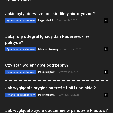
Jakie były pierwsze polskie filmy historyczne?
LegendyRP
-
3 września 2025
Pytania od czytelników
0
Jaką rolę odegrał Ignacy Jan Paderewski w
polityce?
MieczeiKorony
-
3 września 2025
Pytania od czytelników
0
Czy stan wojenny był potrzebny?
PolskieEpoki
-
2 września 2025
Pytania od czytelników
0
Jak wyglądała oryginalna treść Unii Lubelskiej?
PolskieEpoki
-
2 września 2025
Pytania od czytelników
0
Jak wyglądało życie codzienne w państwie Piastów?