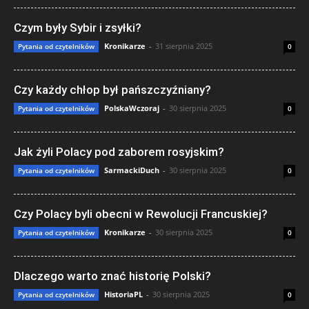
Czym były Sybir i zsyłki?
Kronikarze
-
31 sierpnia 2025
Pytania od czytelników
0
Czy każdy chłop był pańszczyźniany?
PolskaWczoraj
-
30 sierpnia 2025
Pytania od czytelników
0
Jak żyli Polacy pod zaborem rosyjskim?
SarmackiDuch
-
30 sierpnia 2025
Pytania od czytelników
0
Czy Polacy byli obecni w Rewolucji Francuskiej?
Kronikarze
-
30 sierpnia 2025
Pytania od czytelników
0
Dlaczego warto znać historię Polski?
HistoriaPL
-
30 sierpnia 2025
Pytania od czytelników
0