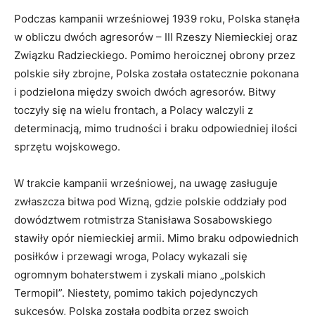
Podczas kampanii wrześniowej 1939 roku, Polska‌ stanęła
w​ obliczu dwóch agresorów – III Rzeszy Niemieckiej oraz
Związku Radzieckiego. Pomimo ‍heroicznej obrony przez
polskie siły zbrojne, Polska została ostatecznie pokonana
i podzielona między⁤ swoich‌ dwóch agresorów. Bitwy
⁤toczyły się na wielu frontach, a Polacy walczyli z
determinacją, mimo‌ trudności i ‍braku odpowiedniej⁤ ilości
sprzętu wojskowego.
W ⁣trakcie kampanii wrześniowej, na uwagę zasługuje
zwłaszcza bitwa⁤ pod Wizną, gdzie polskie oddziały pod
dowództwem rotmistrza Stanisława Sosabowskiego‌
stawiły opór niemieckiej armii. Mimo braku odpowiednich
posiłków i przewagi wroga, Polacy wykazali się⁢
ogromnym bohaterstwem⁤ i zyskali miano „polskich
Termopil”. Niestety, pomimo takich ‌pojedynczych
sukcesów, Polska została ‌podbita ‌przez swoich