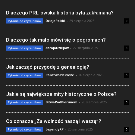
Dlaczego PRL-owska historia była zakłamana?
DziejePolski
-
29 sierpnia 2025
Pytania od czytelników
0
Dlaczego tak mało mówi się o pogromach?
ZbrojaDziejow
-
27 sierpnia 2025
Pytania od czytelników
0
Jak zacząć przygodę z genealogią?
PanstwoPierwsze
-
26 sierpnia 2025
Pytania od czytelników
0
Jakie są największe mity historyczne o Polsce?
BitwaPodPiorunem
-
26 sierpnia 2025
Pytania od czytelników
0
Co oznacza „Za wolność naszą i waszą”?
LegendyRP
-
25 sierpnia 2025
Pytania od czytelników
0