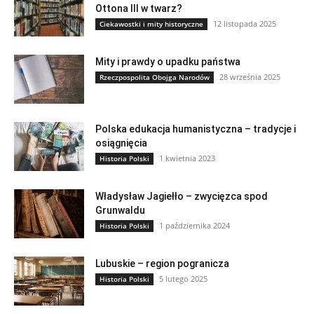
Ottona III w twarz?
12 listopada 2025
Ciekawostki i mity historyczne
Mity i prawdy o upadku państwa
28 września 2025
Rzeczpospolita Obojga Narodów
Polska edukacja humanistyczna – tradycje i
osiągnięcia
1 kwietnia 2023
Historia Polski
Władysław Jagiełło – zwycięzca spod
Grunwaldu
1 października 2024
Historia Polski
Lubuskie – region pogranicza
5 lutego 2025
Historia Polski