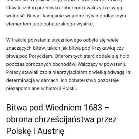
stawili czółno⁢ przeciwko zaborcom i walczyli ⁤o ​swoją⁢
wolność. Bitwy i kampanie wojenne były nieodłącznym
elementem tego bohaterskiego wysiłku.
W trakcie‍ powstania ⁢styczniowego odbyło się wiele
znaczących bitew, takich jak⁤ bitwa pod Krzykawką czy
‌bitwa pod Poryckiem. Ofiarom tych starć ⁤oddaje się hołd
podczas ⁢corocznych obchodów. Walczący w powstaniu
Polacy stawiali czoła nieprzyjaciołom z wielką odwagą i z
determinacją w sercach. Ich bohaterstwo pozostaje
⁢niezapomniane w ‌historii Polski.
Bitwa pod Wiedniem 1683 –
obrona ⁣chrześcijaństwa przez
⁣Polskę i ‍Austrię