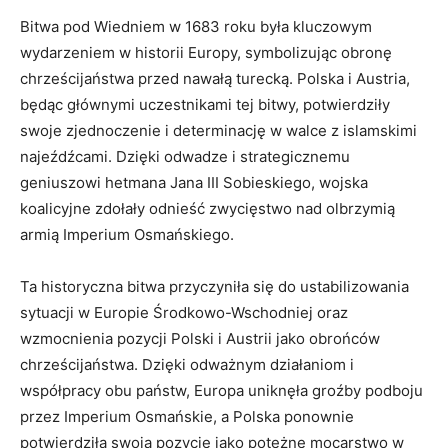
Bitwa pod Wiedniem w​ 1683 ‍roku była⁣ kluczowym
wydarzeniem w historii Europy,⁣ symbolizując obronę
chrześcijaństwa przed nawałą turecką. ‍Polska i Austria,
będąc głównymi uczestnikami tej bitwy, ⁣potwierdziły
swoje zjednoczenie i determinację ⁢w⁤ walce z islamskimi
najeźdźcami.⁤ Dzięki odwadze i strategicznemu⁤
geniuszowi hetmana Jana ⁣III Sobieskiego, wojska
koalicyjne zdołały odnieść zwycięstwo nad olbrzymią
armią​ Imperium Osmańskiego.
Ta historyczna bitwa przyczyniła się⁤ do ustabilizowania
sytuacji⁤ w⁣ Europie Środkowo-Wschodniej oraz⁣
wzmocnienia⁤ pozycji‍ Polski i Austrii jako obrońców
chrześcijaństwa.‌ Dzięki odważnym działaniom i
współpracy obu ​państw,⁤ Europa‌ uniknęła ⁢groźby podboju
przez Imperium Osmańskie, a Polska ponownie
potwierdziła swoją pozycję jako potężne mocarstwo w