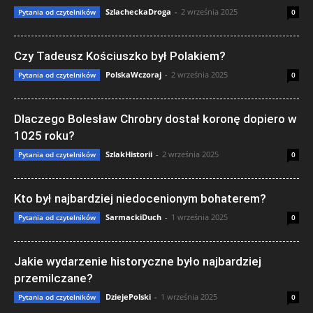
SzlacheckaDroga
-
2 września 2025
Pytania od czytelników
0
Czy Tadeusz Kościuszko był Polakiem?
PolskaWczoraj
-
2 września 2025
Pytania od czytelników
0
Dlaczego Bolesław Chrobry dostał koronę dopiero w
1025 roku?
SzlakHistorii
-
2 września 2025
Pytania od czytelników
0
Kto był najbardziej niedocenionym bohaterem?
SarmackiDuch
-
1 września 2025
Pytania od czytelników
0
Jakie wydarzenie historyczne było najbardziej
przemilczane?
DziejePolski
-
1 września 2025
Pytania od czytelników
0