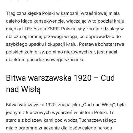
Tragiczna ​klęska Polski w kampanii wrześniowej miała ​
daleko idące konsekwencje, włączając w to podział kraju
między‌ III Rzeszę a ZSRR. Polskie siły ​zbrojne​ działały w
obliczu ogromnej przewagi wroga, co ‍doprowadziło⁤ do
szybkiego upadku i​ okupacji kraju. Postawa bohaterstwa
polskich żołnierzy,​ pomimo nierównych sił, jest nadal
obiektem ponadczasowego⁤ szacunku.
Bitwa warszawska 1920⁢ – Cud
nad Wisłą
Bitwa warszawska 1920, znana jako „Cud nad Wisłą”, była
jednym z‍ kluczowych wydarzeń w historii Polski. To
starcie z bolszewikami pod wodzą Tuchaczewskiego
miało ogromne znaczenie dla losów ​całego ​narodu