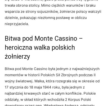
trwała obrona stolicy. Mimo ciężkich‌ warunków i braku⁤
wsparcia‌ ze strony⁢ sojuszników, żołnierze polscy walczyli‍
dzielnie, pokazując niezłomną postawę w obliczu⁣
nieprzyjaciela.
Bitwa pod‌ Monte ‍Cassino –
heroiczna walka polskich
żołnierzy
Bitwa pod Monte Cassino była ​jednym z najważniejszych
momentów ‍w historii Polskich Sił Zbrojnych podczas II ​
wojny‍ światowej. Walka, która rozegrała⁣ się w okresie od
17⁤ stycznia do 18 maja‌ 1944⁣ roku, ​była jednym z​
najbardziej krwawych starć w ⁤całym ⁤konflikcie. Polskie
oddziały, w skład których wchodziła 2 Korpus ⁣Polski
dowodzony przez gen. Władysława Andersa, odniosły