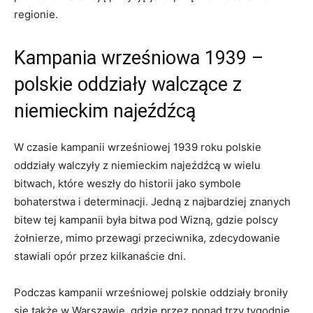
regionie.
Kampania wrześniowa 1939 –
polskie oddziały walczące z
niemieckim najeźdźcą
W czasie ⁢kampanii wrześniowej⁤ 1939 roku polskie
oddziały⁣ walczyły ‌z niemieckim najeźdźcą w wielu
⁢bitwach, które weszły⁤ do historii jako symbole
bohaterstwa ⁢i ⁢determinacji.⁢ Jedną z najbardziej znanych
bitew tej kampanii była bitwa pod Wizną, ​gdzie​ polscy⁣
żołnierze, mimo przewagi przeciwnika, zdecydowanie
stawiali opór przez kilkanaście ⁢dni.
Podczas kampanii wrześniowej polskie oddziały broniły
się także w Warszawie, gdzie przez ponad trzy tygodnie ​