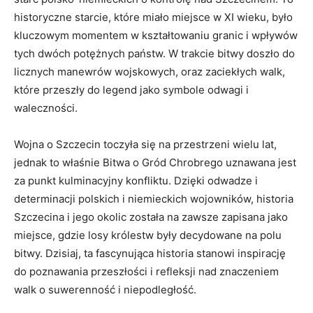
historyczne ​starcie,⁢ które miało miejsce w‍ XI wieku, było
kluczowym momentem w kształtowaniu⁤ granic i wpływów
tych​ dwóch ​potężnych państw. W trakcie⁢ bitwy doszło do
licznych ‌manewrów⁣ wojskowych,​ oraz zaciekłych walk,
które przeszły do legend jako symbole odwagi i
waleczności.
Wojna o Szczecin toczyła się na przestrzeni wielu lat,
jednak to właśnie Bitwa o Gród Chrobrego uznawana jest
za punkt kulminacyjny konfliktu. Dzięki odwadze i
determinacji ⁢polskich i niemieckich wojowników,⁢ historia
Szczecina i jego okolic⁤ została na zawsze ‌zapisana jako
miejsce, gdzie‍ losy królestw były ‌decydowane⁢ na polu
bitwy. Dzisiaj, ta​ fascynująca historia⁤ stanowi inspirację
do‍ poznawania przeszłości i refleksji nad znaczeniem
walk o suwerenność i niepodległość.