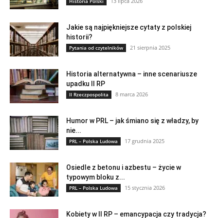
13 lipca 2026
Historia Polski
Jakie są najpiękniejsze cytaty z polskiej
historii?
21 sierpnia 2025
Pytania od czytelników
Historia alternatywna – inne scenariusze
upadku II RP
8 marca 2026
II Rzeczpospolita
Humor w PRL – jak śmiano się z władzy, by
nie...
17 grudnia 2025
PRL – Polska Ludowa
Osiedle z betonu i azbestu – życie w
typowym bloku z...
15 stycznia 2026
PRL – Polska Ludowa
Kobiety w II RP – emancypacja czy tradycja?