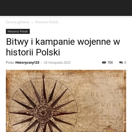
Strona główna
Historia Polski
Historia Polski
Bitwy i kampanie wojenne w
historii Polski
Przez
Historyczny123
-
26 listopada 2023
700
0