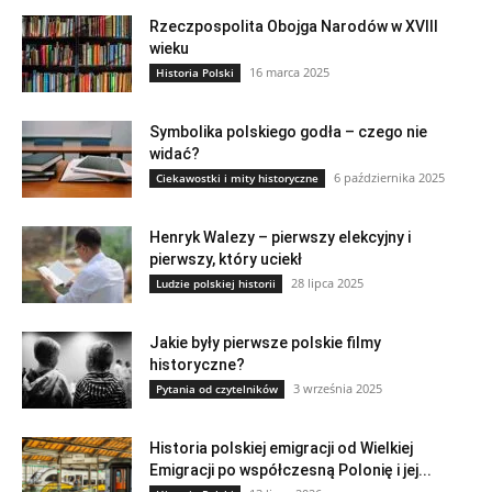
Rzeczpospolita Obojga Narodów w XVIII
wieku
16 marca 2025
Historia Polski
Symbolika polskiego godła – czego nie
widać?
6 października 2025
Ciekawostki i mity historyczne
Henryk Walezy – pierwszy elekcyjny i
pierwszy, który uciekł
28 lipca 2025
Ludzie polskiej historii
Jakie były pierwsze polskie filmy
historyczne?
3 września 2025
Pytania od czytelników
Historia polskiej emigracji od Wielkiej
Emigracji po współczesną Polonię i jej...