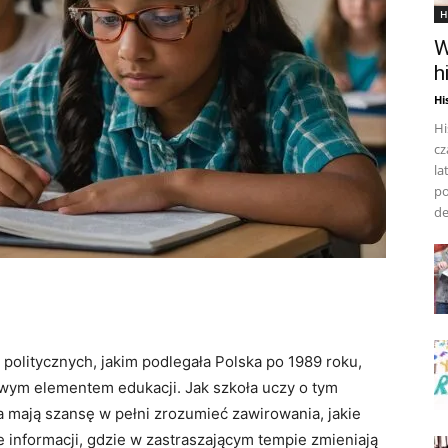
H
W
h
Hi
Hi
cz
la
po
de
olitycznych, jakim ‌podlegała Polska po 1989 roku,
czowym elementem edukacji. Jak szkoła ‍uczy o tym⁢
 mają⁣ szansę w​ pełni zrozumieć zawirowania, jakie‍
informacji, ⁢gdzie w zastraszającym tempie ⁤zmieniają