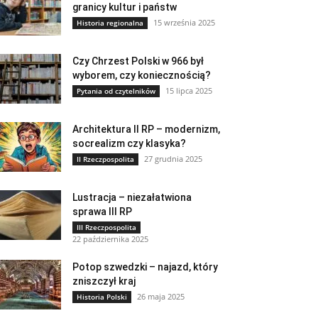
granicy kultur i państw
15 września 2025
Historia regionalna
Czy Chrzest Polski w 966 był
wyborem, czy koniecznością?
15 lipca 2025
Pytania od czytelników
Architektura II RP – modernizm,
socrealizm czy klasyka?
27 grudnia 2025
II Rzeczpospolita
Lustracja – niezałatwiona
sprawa III RP
III Rzeczpospolita
22 października 2025
Potop szwedzki – najazd, który
zniszczył kraj
26 maja 2025
Historia Polski