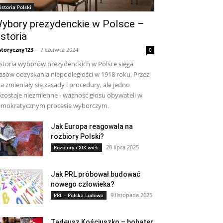
istoria Polski
ybory prezydenckie w Polsce –
istoria
storyczny123
-
7 czerwca 2024
0
storia wyborów prezydenckich w Polsce sięga
asów odzyskania niepodległości w 1918 roku. Przez
ta zmieniały się zasady i procedury, ale jedno
zostaje niezmienne - ważność głosu obywateli w
mokratycznym procesie wyborczym.
Jak Europa reagowała na
rozbiory Polski?
28 lipca 2025
Rozbiory i XIX wiek
Jak PRL próbował budować
nowego człowieka?
9 listopada 2025
PRL – Polska Ludowa
Tadeusz Kościuszko – bohater