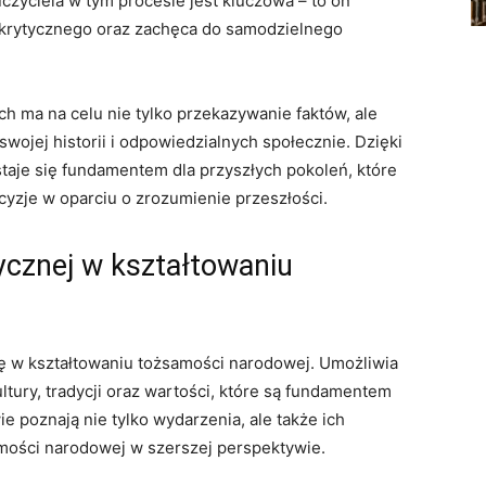
yciela ⁣w tym ⁢procesie jest kluczowa⁤ – ​to on⁣
krytycznego oraz zachęca do ⁣samodzielnego
ach ma na ⁣celu nie‍ tylko przekazywanie faktów, ale
ojej ⁣historii i ⁤odpowiedzialnych społecznie. Dzięki ​
aje się‍ fundamentem dla przyszłych pokoleń,‍ które
yzje w ‍oparciu o zrozumienie przeszłości.
ycznej w kształtowaniu
lę w kształtowaniu tożsamości narodowej. ‌Umożliwia
tury, tradycji oraz wartości,⁣ które⁤ są ⁢fundamentem
e poznają nie‍ tylko wydarzenia,⁤ ale także ich
amości narodowej w szerszej perspektywie.