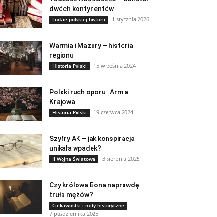
dwóch kontynentów
1 stycznia 2026
Ludzie polskiej historii
Warmia i Mazury – historia
regionu
15 września 2024
Historia Polski
Polski ruch oporu i Armia
Krajowa
19 czerwca 2024
Historia Polski
Szyfry AK – jak konspiracja
unikała wpadek?
3 sierpnia 2025
II Wojna Światowa
Czy królowa Bona naprawdę
truła mężów?
Ciekawostki i mity historyczne
7 października 2025