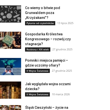
Co wiemy o bitwie pod
Grunwaldem poza
„Krzyżakami”?
13 lipca 2025
Pytania od czytelników
Gospodarka Królestwa
Kongresowego – rozwój czy
stagnacja?
27 grudnia 2025
Rozbiory i XIX wiek
Pomniki i miejsca pamięci –
gdzie uczcimy ofiary?
27 grudnia 2025
II Wojna Światowa
Jak wyglądała wojna oczami
dziecka?
10 marca 2026
II Wojna Światowa
Śląsk Cieszyński – życie na