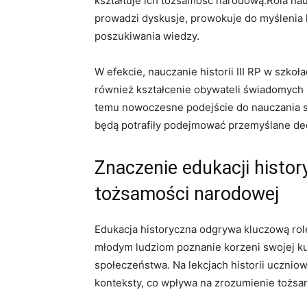
kształtuje ich ‍tożsamość narodową.Rola ⁣naucz
prowadzi dyskusje, prowokuje do myślenia 
poszukiwania⁢ wiedzy.
W efekcie,‍ nauczanie historii III RP w szkoł
‍również⁢ kształcenie obywateli świadomych sw
temu ‌nowoczesne podejście do nauczania st
będą potrafiły ‌podejmować przemyślane dec
Znaczenie edukacji histor
tożsamości narodowej
Edukacja historyczna odgrywa‌ kluczową ⁣ro
młodym ludziom‍ poznanie⁤ korzeni swojej kul
społeczeństwa. Na lekcjach historii ​uczniowi
konteksty, co wpływa‌ na zrozumienie tożs