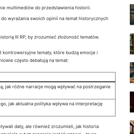
ie multimediów do przedstawienia‌ historii.
do⁣ wyrażania ‌swoich​ opinii‌ na temat⁤ historycznych
storią III RP, by zrozumieć złożoność tematów.
 kontrowersyjne ‌tematy, ⁣które budzą ⁤emocje i⁤
owie ‍często⁣ debatują na temat:
ą, jak różne narracje mogą wpływać ⁤na postrzeganie
o, jak aktualna polityka ‌wpływa na⁢ interpretację
ywali⁣ daty, ale również zrozumieli, jak‍ historia