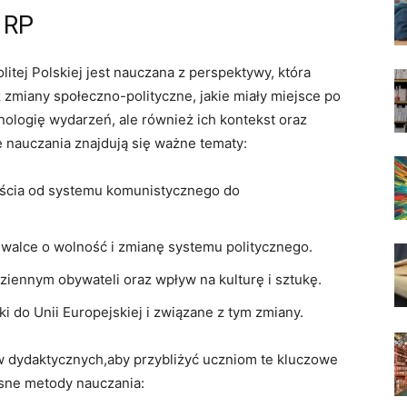
I RP
olitej Polskiej jest nauczana z perspektywy, która
z‌ zmiany ‌społeczno-polityczne, jakie miały miejsce po
ologię wydarzeń, ale ‍również‍ ich⁣ kontekst oraz
nauczania znajdują⁤ się ważne ‌tematy:
ejścia od systemu komunistycznego do
 walce ‍o ⁢wolność i​ zmianę systemu⁤ politycznego.
iennym obywateli oraz⁤ wpływ na kulturę i sztukę.
ki do Unii‌ Europejskiej i związane z tym⁢ zmiany.
w dydaktycznych,aby ​przybliżyć uczniom te kluczowe
sne⁢ metody nauczania: