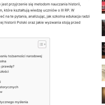
e jest przyjrzenie się metodom ⁣nauczania historii,
które kształtują wiedzę uczniów o III RP. ‌W
na ‍te pytania, analizując, ​jak szkolna ‍edukacja ​radzi
historii ⁤Polski oraz‍ jakie wyzwania ‌stoją‍ przed
owaniu tożsamości narodowej
olna
ją prawdę?
szłości
i
istorycznych
ów
tycznego⁤ myślenia