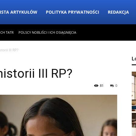
ISTA ARTYKUŁÓW
POLITYKA PRYWATNOŚCI
REDAKCJA
ICH TATR
POLSCY NOBLIŚCI I ICH OSIĄGNIĘCIA
torii III RP?
L
storii III RP?
81
0