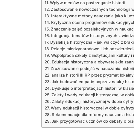
Wpływ ‍mediów na⁢ postrzeganie historii
Zastosowanie nowoczesnych technologii ⁢w 
Interaktywne metody⁤ nauczania⁤ jako‍ klu
Krytyczna ‌ocena programów edukacyjnych 
Znaczenie zajęć pozalekcyjnych‍ w nauka
Integracja tematów ⁤historycznych z⁤ wiedz
Dysleksja historyczna – jak‍ walczyć​ z‌ bra
Relacje międzynarodowe i‍ ich odzwiercied
Współpraca szkoły z instytucjami⁤ kultury i⁢
Edukacja historyczna a​ obywatelskie zaa
Zróżnicowanie​ podejść w nauczaniu historii
analiza historii III RP przez ⁤pryzmat‌ lokal
Jak budować empatię poprzez naukę histor
Dyskusje o interpretacjach historii w klasie
Zalety i wady⁤ edukacji historycznej w dobi
Zalety ⁤edukacji historycznej w dobie cyfry
Wady ⁤edukacji historycznej w dobie⁣ cyfryza
Rekomendacje dla​ reformy nauczania histor
Jak przygotować‌ uczniów do debaty o przes