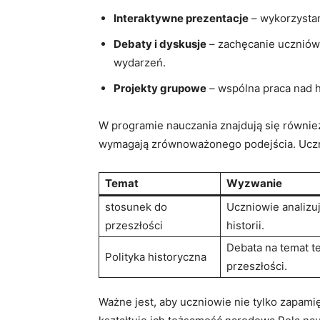
Interaktywne prezentacje
–‌ wykorzystan
Debaty i ⁣dyskusje
– zachęcanie⁤ uczniów‍ 
wydarzeń.
Projekty grupowe
– wspólna praca nad hi
W⁣ programie nauczania znajdują⁣ się również
wymagają zrównoważonego podejścia. ⁤Uczni
Temat
Wyzwanie
stosunek do
Uczniowie analizuj
⁣przeszłości
historii.
Debata na temat teg
Polityka ‍historyczna
przeszłości.
Ważne jest, ‍aby uczniowie nie​ tylko zapamięt