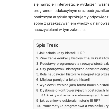
⁢się narracje i interpretacje wydarzeń, ważn
programom ⁣edukacyjnym oraz podręcznikom, 
poniższym‌ artykule‌ spróbujemy odpowiedzieć 
‌sobie‌ z przekazywaniem wiedzy o najnowszej​ 
nauczycielami‌ w tym zakresie.
Spis Treści:
Jak szkoła‌ uczy historii III RP
Znaczenie edukacji historycznej w kształt
Podstawy programowe a⁤ rzeczywistość ‌szk
Czy podręczniki historyczne ⁣odzwierciedla
Rola ⁤nauczycieli ‍historii w interpretacji prze
Miejsca​ pamięci a lekcje historii
Wycieczki ⁤szkolne jako ⁣forma nauki o histori
Dyskusje o kontrowersyjnych⁢ postaciach⁢ h
Punkty ⁢widzenia na ​kontrowersyjnych⁣ lider
jak uczniowie odbierają historię ⁤III RP?
Problematyka programowa a ‌zdolności⁢ kry