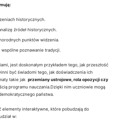
jmują:
zeniach historycznych.
nalizę źródeł ⁢historycznych.
óżnorodnych punktów widzenia.
 wspólne poznawanie tradycji.
aniami, jest doskonałym przykładem ‌tego, jak⁢ przeszłość
winni być świadomi tego, jak doświadczenia ich
ty ⁤takie jak ‍
przemiany ustrojowe, rola​ opozycji czy
ścią ​programu nauczania.Dzięki nim uczniowie ⁢mogą
m demokratycznego państwa.
zać elementy interaktywne, które⁢ pobudzają do
udział w: