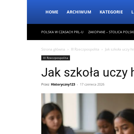
HOME
ARCHIWUM
KATEGORIE
L
POLSKA W CZASACH PRL-U
ZAKOPANE – STOLICA POLSK
Strona główna
III Rzeczpospolita
Jak szkoła uczy his
III Rzeczpospolita
Jak szkoła uczy hi
Przez
Historyczny123
-
17 czerwca 2026