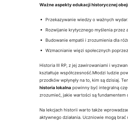
Ważne aspekty edukacji ⁣historycznej⁢ obe
Przekazywanie⁤ wiedzy​ o ważnych wydar
Rozwijanie krytycznego ⁢myślenia przez ⁤a
Budowanie‌ empatii i⁢ zrozumienia ​dla r
Wzmacnianie⁤ więzi społecznych poprzez
Historia III RP, z ​jej ⁢zawirowaniami i ‌wyzw
kształtuje współczesność.Młodzi⁣ ludzie po
przodków‍ wpłynęły na to, kim są dzisiaj. Tema
historia ‍lokalna
⁣powinny być integralną czę
zrozumieć, jakie wartości⁣ są⁣ fundamente
Na⁣ lekcjach⁤ historii ⁤warto także​ wprowad
aktywnego działania.⁤ Uczniowie ‌mogą brać⁢ 