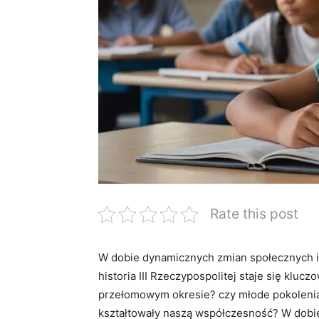
Rate this post
W dobie dynamicznych zmian społecznych i p
⁣historia III Rzeczypospolitej staje się klu
przełomowym ⁣okresie? czy młode‍ pokolenia⁣
kształtowały naszą współczesność? W dobie⁣ 