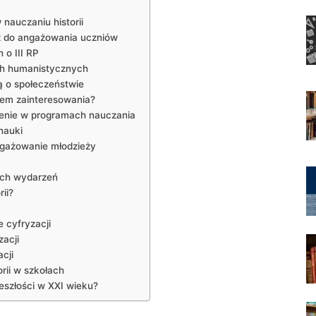
nauczaniu historii
cz do‌ angażowania uczniów
o III RP
ch humanistycznych
ą o​ społeczeństwie
kiem‌ zainteresowania?
lenie w⁢ programach nauczania
 nauki
ngażowanie młodzieży
nych‌ wydarzeń
ii?
e cyfryzacji
zacji
cji
ii w‌ szkołach
złości⁢ w ‍XXI ‍wieku?