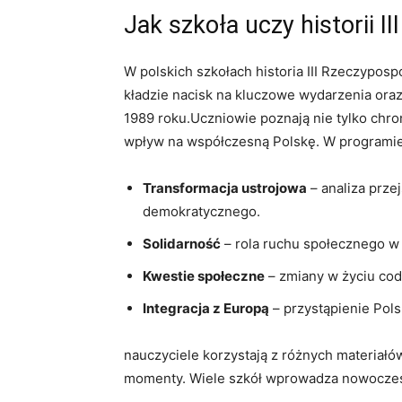
Jak szkoła‌ uczy historii II
W polskich‌ szkołach historia III⁣ Rzeczyposp
⁣kładzie nacisk na kluczowe ‌wydarzenia ‍ora
1989 ‌roku.Uczniowie poznają nie tylko chron
wpływ na współczesną Polskę. ‌W programie 
Transformacja ustrojowa
⁣– analiza prz
demokratycznego.
Solidarność
​–⁤ rola ruchu społecznego ⁢w
Kwestie społeczne
– zmiany w życiu codz
Integracja ‌z ‍Europą
– przystąpienie ‌Pols
nauczyciele korzystają z różnych materiałó
momenty. ⁤Wiele ​szkół‌ wprowadza nowocze