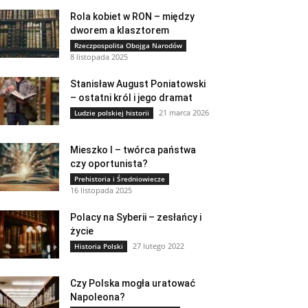
Rola kobiet w RON – między
dworem a klasztorem
Rzeczpospolita Obojga Narodów
8 listopada 2025
Stanisław August Poniatowski
– ostatni król i jego dramat
21 marca 2026
Ludzie polskiej historii
Mieszko I – twórca państwa
czy oportunista?
Prehistoria i Średniowiecze
16 listopada 2025
Polacy na Syberii – zesłańcy i
życie
27 lutego 2022
Historia Polski
Czy Polska mogła uratować
Napoleona?