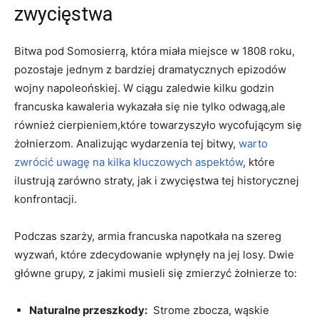
zwycięstwa
Bitwa pod Somosierrą, która miała miejsce w ​1808 roku,
pozostaje jednym z⁢ bardziej dramatycznych epizodów
wojny napoleońskiej. W ciągu ⁢zaledwie kilku⁣ godzin
francuska kawaleria wykazała się nie⁣ tylko odwagą,ale
również cierpieniem,które towarzyszyło wycofującym​ się​
żołnierzom.⁢ Analizując ​wydarzenia tej ‍bitwy,
warto
zwrócić uwagę na kilka kluczowych aspektów
,​ które
ilustrują zarówno straty, jak ⁤i ‌zwycięstwa tej ⁣historycznej⁢
konfrontacji.
Podczas szarży, armia francuska napotkała na‍ szereg
wyzwań, które ​zdecydowanie wpłynęły na jej losy. Dwie
główne grupy, z jakimi musieli się zmierzyć żołnierze‌ to:
Naturalne przeszkody:
⁤ Strome zbocza, wąskie