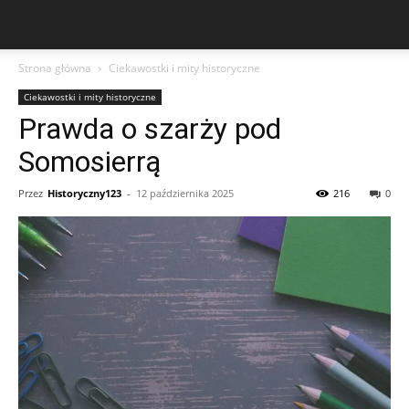
Strona główna
Ciekawostki i mity historyczne
Ciekawostki i mity historyczne
Prawda o szarży pod
Somosierrą
Przez
Historyczny123
-
12 października 2025
216
0