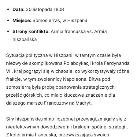
Data:
30 listopada‌ 1808
Miejsce:
Somosierras, w Hiszpanii
Strony konfliktu:
​Armia francuska vs. Armia ​
hiszpańska
Sytuacja polityczna w Hiszpanii w tamtym czasie była‌
niezwykle skomplikowana.Po abdykacji ​króla ⁤Ferdynanda
VII, kraj pogrążył⁣ się​ w chaosie, co wykorzystywały różne
frakcje, w tym zwolennicy Napoleona. Bitwa pod
somosierrą była próbą opanowania strategicznych
przejść górskich, co miało kluczowe znaczenie dla
dalszego‍ marszu ​Francuzów na Madryt.
Siły hiszpańskie,mimo liczebnej przewagi,zmagały się z
nieefektywnym ⁤dowództwem i brakiem spójnej strategii.
Z ‍kolei⁤ armia francuska, przewyższająca swoich​