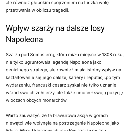
ale również‍ głębokim spojrzeniem na ludzką​ wolę
przetrwania⁤ w obliczu tragedii.
Wpływ szarży na dalsze losy
Napoleona
Szarża pod Somosierrą, która miała‌ miejsce w ​1808 roku,
nie tylko ugruntowała ‍legendę Napoleona jako⁣
genialnego stratega, ale również miała istotny‌ wpływ na
‌kształtowanie się jego dalszej ‍kariery i reputacji.po tym
wydarzeniu, francuski ⁤cesarz ‌zyskał nie ​tylko ⁢uznanie
wśród swoich żołnierzy, ale także umocnił swoją pozycję
w ⁤oczach obcych monarchów.
Warto zauważyć, że ta brawurowa akcja w górach​
niewątpliwie wpłynęła na postrzeganie Napoleona jako
lidera. Wśród kluczowych efektów szarży można