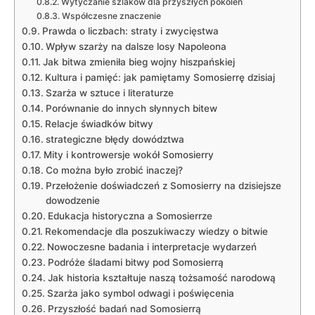
Wytyczanie szlaków dla⁣ przyszłych pokoleń
Współczesne znaczenie
Prawda o liczbach: straty i zwycięstwa
Wpływ szarży na dalsze losy Napoleona
Jak bitwa zmieniła bieg wojny hiszpańskiej
Kultura ​i pamięć: jak pamiętamy Somosierrę dzisiaj
Szarża w sztuce i literaturze
Porównanie do ‍innych słynnych bitew
Relacje‌ świadków bitwy
strategiczne błędy ‍dowództwa
Mity⁣ i kontrowersje wokół Somosierry
Co można było ​zrobić inaczej?
Przełożenie doświadczeń z Somosierry na ⁢dzisiejsze
dowodzenie
Edukacja historyczna a Somosierrze
Rekomendacje dla poszukiwaczy wiedzy o ⁤bitwie
Nowoczesne badania‌ i interpretacje wydarzeń
Podróże śladami bitwy pod Somosierrą
Jak historia kształtuje naszą tożsamość narodową
Szarża jako symbol odwagi⁤ i poświęcenia
Przyszłość badań‍ nad Somosierrą