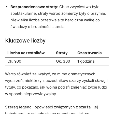
Bezprecedensowe straty:
Choć⁣ zwycięstwo ‌było⁤
spektakularne, straty wśród żołnierzy były olbrzymie.
Niewielka liczba przetrwała tę heroiczna ‍walkę,co
świadczy o ⁣brutalności ‍starcia.
Kluczowe liczby
Liczba uczestników
Straty
Czas ⁤trwania
Ok.⁢ 900
Ok. 300
1 godzina
Warto również zauważyć, ‌że mimo dramatycznych
wydarzeń, niektórzy z‍ uczestników szarży zyskali ⁤sławę⁤ i
⁢tytuły, co pokazało, jak wojna potrafi zmieniać ⁤życie ludzi
w sposób ⁤nieprzewidywalny.
Szereg legend i opowieści związanych z szarżą i jej
bohaterami rozwinęło się na przestrzeni ⁣lat, co