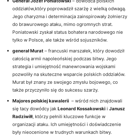
Generał Józef​ Poniatowski
– dowódca polskich
⁣oddziałów,który poprowadził szarżę​ z⁢ wielką odwagą.
Jego charyzma i determinacja zainspirowały⁢ żołnierzy
do brawurowego ataku, mimo ogromnych strat.
⁤Poniatowski zyskał status ‍bohatera narodowego ​nie
⁤tylko w Polsce, ale także wśród sojuszników.
generał Murat
– francuski marszałek, który dowodził
⁢całością armii napoleońskiej⁣ podczas⁤ bitwy. Jego
⁤strategia i umiejętność manewrowania wojskami
pozwoliły ‌na skuteczne wsparcie polskich oddziałów.
Murat był znany ze⁢ swojego zmysłu bojowego,​ co
także przyczyniło się‍ do⁤ sukcesu szarży.
Majores polskiej kawalerii
‌ – wśród nich znajdowali
się​ tacy dowódcy jak
Leonard Kossakowski
i
Janusz
Radziwiłł
, którzy pełnili kluczowe funkcje w
organizacji‍ ataku. Ich ⁤umiejętności i doświadczenie
były ⁢nieocenione w trudnych warunkach bitwy.