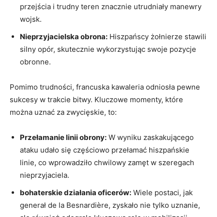
przejścia i trudny teren znacznie utrudniały manewry
wojsk.
Nieprzyjacielska obrona:
Hiszpańscy żołnierze stawili
silny opór, skutecznie ‍wykorzystując swoje pozycje
obronne.
Pomimo trudności, francuska⁣ kawaleria odniosła ‌pewne
sukcesy w trakcie bitwy. ‍Kluczowe momenty, które
⁤można uznać za zwycięskie, ⁢to:
Przełamanie linii obrony:
W wyniku zaskakującego⁣
ataku udało​ się częściowo przełamać hiszpańskie
linie, ​co wprowadziło chwilowy zamęt w szeregach
nieprzyjaciela.
bohaterskie działania oficerów:
Wiele postaci, jak
generał ⁢de la Besnardière, zyskało nie tylko uznanie,