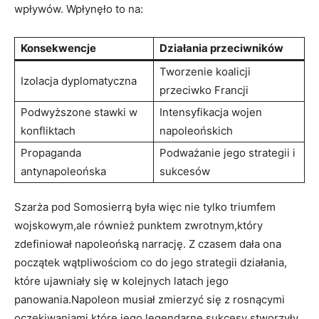
wpływów. Wpłynęło to na:
Konsekwencje
Działania przeciwników
Tworzenie koalicji
Izolacja dyplomatyczna
przeciwko Francji
Podwyższone stawki w
Intensyfikacja wojen
konfliktach
napoleońskich
Propaganda
Podważanie​ jego ​strategii ⁣i⁢
antynapoleońska
sukcesów
Szarża pod Somosierrą była więc nie tylko triumfem
wojskowym,ale również⁢ punktem zwrotnym,który
zdefiniował napoleońską narrację. Z czasem dała ⁣ona
początek wątpliwościom co do jego strategii działania,
które​ ujawniały się w kolejnych ⁢latach jego
‍panowania.Napoleon musiał ⁣zmierzyć się z rosnącymi
oczekiwaniami,które jego legendarne sukcesy stworzyły