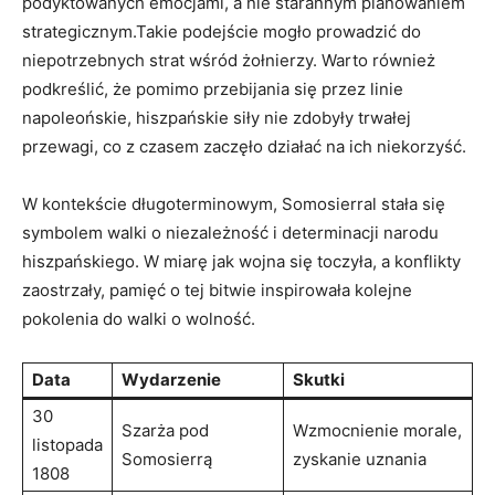
podyktowanych emocjami, a nie starannym planowaniem
strategicznym.Takie ⁤podejście mogło prowadzić do
⁢niepotrzebnych‌ strat⁤ wśród żołnierzy. Warto również
podkreślić, że pomimo przebijania się przez linie
napoleońskie, hiszpańskie siły‍ nie zdobyły trwałej
przewagi, ⁣co z czasem‌ zaczęło działać ⁣na ich ⁢niekorzyść.
W kontekście długoterminowym, Somosierral stała‌ się
symbolem walki o niezależność i determinacji narodu
hiszpańskiego. W miarę jak wojna ​się⁤ toczyła, a konflikty
zaostrzały, pamięć o ⁣tej bitwie inspirowała kolejne
pokolenia do⁤ walki o wolność.
Data
Wydarzenie
Skutki
30
Szarża pod
Wzmocnienie morale,
listopada
Somosierrą
zyskanie ‌uznania
1808