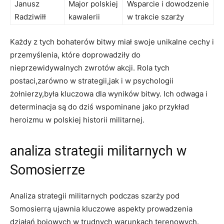
Janusz
Major‌ polskiej‍
Wsparcie i dowodzenie
Radziwiłł
kawalerii
w trakcie szarży
Każdy z tych bohaterów bitwy miał swoje⁣ unikalne cechy i‌
przemyślenia, które doprowadziły do
nieprzewidywalnych zwrotów akcji. Rola tych
postaci,zarówno ​w strategii,jak i⁤ w psychologii​
żołnierzy,była kluczowa ⁢dla wyników⁣ bitwy. Ich odwaga⁣ i
determinacja są do dziś wspominane jako przykład
⁤heroizmu w polskiej historii militarnej.
analiza ⁤strategii ​militarnych w
Somosierrze
Analiza⁢ strategii militarnych podczas⁢ szarży pod
Somosierrą ujawnia kluczowe aspekty prowadzenia
⁢działań‍ bojowych w trudnych warunkach terenowych.