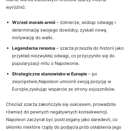
wyróżnić:
Wzrost​ morale armii
– żołnierze, widząc odwagę i
determinację swojego dowódcy, zyskali nową ​
motywację do‍ walki.
Legendarna renoma
– szarża⁢ przeszła⁣ do historii jako
przykład niezwykłej odwagi, co ⁣przyczyniło się do
popularyzacji ⁤mitu o Napoleonie.
Strategiczne stanowisko w Europie
– po
⁢zwycięstwie,Napoleon umocnił swoją pozycję w
Europie,zyskując wsparcie ze‌ strony sojuszników.
Chociaż szarża zakończyła się sukcesem, prowadziła
również do pewnych negatywnych⁤ konsekwencji.
Napoleon zaczynał być⁤ postrzegany jako daredevil, ​co
skłoniło niektóre rządy do ​podjęcia prób osłabienia jego