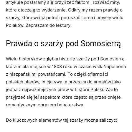
artykule ‌postaramy się przyjrzeć faktom i rozwiać mity,
które otaczają to wydarzenie. Odkryjmy razem prawdę o
szarży, ‌która wciąż potrafi poruszać ⁢serca i umysły ​wielu
Polaków. Zapraszam​ do lektury!
Prawda o szarży pod⁤ Somosierrą
Wielu historyków zgłębia historię szarży pod ⁢Somosierrą,
⁤która ⁢miała miejsce w 1808 roku w czasie walk Napoleona
z hiszpańskimi powstańcami.​ To ⁣dzięki ofiarności
polskich ułanów, inicjatywa ‌ta przeszła do annałów jako
jedna z najważniejszych bitew⁣ w historii Polski. Warto
przyjrzeć się jej aspektom,które często są przesłonięte
romantycznym obrazem bohaterstwa.
Do kluczowych elementów ⁤tej szarży można zaliczyć: