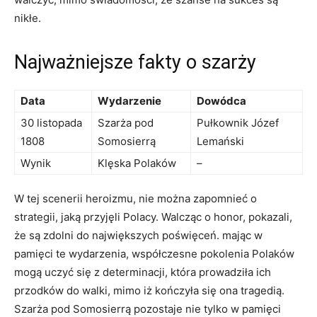
nikłe.
Najważniejsze fakty o szarży
Data
Wydarzenie
Dowódca
30 listopada
Szarża pod⁤
Pułkownik​ Józef
1808
Somosierrą
Lemański
Wynik
Klęska Polaków
–
W tej scenerii heroizmu, nie można ⁣zapomnieć o‍
strategii, jaką przyjęli Polacy. Walcząc o honor, pokazali,
że ⁣są zdolni do największych poświęceń. mając w
pamięci te⁣ wydarzenia, współczesne pokolenia Polaków⁣
mogą‍ uczyć się z determinacji, która ⁢prowadziła ich
przodków do walki, mimo⁣ iż kończyła ‍się ona tragedią.
Szarża pod Somosierrą pozostaje nie tylko w⁤ pamięci