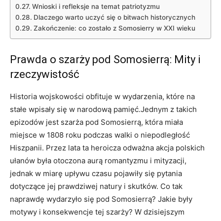
Wnioski i refleksje na temat patriotyzmu
Dlaczego warto ⁢uczyć się o ‌bitwach historycznych
Zakończenie: co zostało z Somosierry w XXI‍ wieku
Prawda o szarży pod ‍Somosierrą: Mity i
rzeczywistość
Historia wojskowości obfituje w wydarzenia, które na
stałe wpisały się w narodową pamięć.Jednym z‍ takich
⁣epizodów jest szarża ​pod​ Somosierrą, ⁢która miała⁣
miejsce w 1808 ⁣roku podczas walki o niepodległość
Hiszpanii. Przez lata‌ ta heroicza odważna akcja polskich
ułanów była otoczona aurą romantyzmu i mityzacji,
⁣jednak⁤ w miarę upływu czasu pojawiły się pytania
dotyczące jej prawdziwej natury i​ skutków. Co tak
naprawdę wydarzyło⁢ się pod Somosierrą? Jakie były
motywy i konsekwencje tej ‌szarży? W dzisiejszym