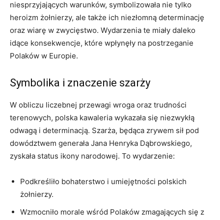
niesprzyjających warunków, symbolizowała ⁣nie ⁢tylko
heroizm żołnierzy,⁢ ale także ich ‍niezłomną⁣ determinację
oraz wiarę w ⁣zwycięstwo. Wydarzenia te miały ⁢daleko
idące konsekwencje, które wpłynęły na⁢ postrzeganie
Polaków w Europie.
Symbolika i znaczenie⁣ szarży
W obliczu liczebnej przewagi wroga oraz trudności
terenowych, polska kawaleria ​wykazała się niezwykłą
⁢odwagą i determinacją. Szarża,⁣ będąca‍ zrywem sił pod
⁣dowództwem generała Jana Henryka Dąbrowskiego,
zyskała status ikony⁤ narodowej.​ To wydarzenie:
Podkreśliło bohaterstwo i‍ umiejętności polskich
żołnierzy.
Wzmocniło morale wśród Polaków zmagających ⁤się​ z