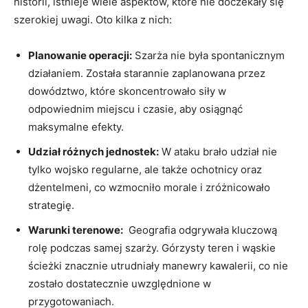
historii, istnieje wiele​ aspektów, które nie doczekały się
szerokiej uwagi. Oto kilka z nich:
Planowanie operacji:
Szarża nie ‍była spontanicznym
działaniem. Została starannie ‍zaplanowana ⁢przez⁣
dowództwo, które skoncentrowało siły w⁣
odpowiednim miejscu ⁣i czasie, aby osiągnąć
maksymalne efekty.
Udział różnych ⁣jednostek:
W ataku brało udział nie
tylko wojsko regularne, ale także ochotnicy oraz
dżentelmeni, co wzmocniło morale i zróżnicowało
strategię.
Warunki terenowe:
‌ Geografia odgrywała kluczową
rolę podczas⁤ samej‍ szarży. Górzysty ​teren i wąskie‍
ścieżki znacznie utrudniały​ manewry ‌kawalerii, co nie
zostało dostatecznie ‍uwzględnione w
przygotowaniach.