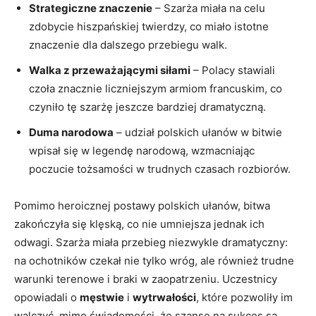
Strategiczne znaczenie
– Szarża miała na celu
zdobycie hiszpańskiej twierdzy, co miało istotne
znaczenie dla ‍dalszego przebiegu ⁢walk.
Walka⁣ z⁣ przeważającymi siłami
– Polacy stawiali
czoła znacznie liczniejszym armiom francuskim, co⁢
czyniło tę szarżę jeszcze ⁤bardziej dramatyczną.
Duma‍ narodowa
– udział polskich ułanów w bitwie
wpisał ⁣się ​w ‍legendę narodową, wzmacniając
poczucie tożsamości w trudnych czasach rozbiorów.
Pomimo heroicznej postawy polskich ułanów, bitwa
⁤zakończyła‍ się klęską, co nie umniejsza ⁢jednak ich
odwagi. Szarża miała‍ przebieg niezwykle dramatyczny:
na ochotników czekał nie tylko ‍wróg, ale‌ również⁣ trudne
warunki terenowe i braki w zaopatrzeniu. Uczestnicy
opowiadali o
męstwie
i
wytrwałości
, które pozwoliły im
walczyć, mimo świadomości, że szanse na sukces są