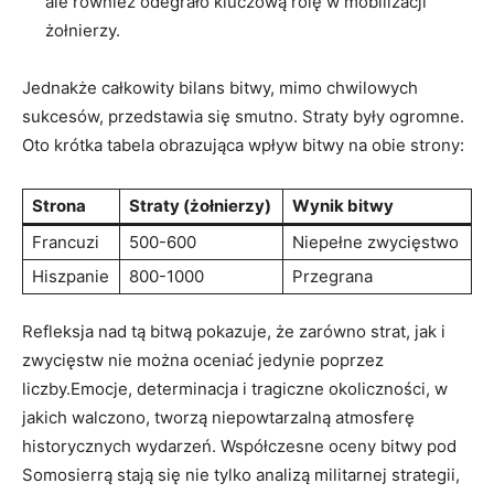
ale również odegrało kluczową rolę ⁢w mobilizacji
żołnierzy.
Jednakże‍ całkowity bilans bitwy, mimo chwilowych
sukcesów, przedstawia się smutno. Straty były ⁤ogromne.
Oto​ krótka tabela obrazująca wpływ bitwy na obie strony:
Strona
Straty (żołnierzy)
Wynik bitwy
Francuzi
500-600
Niepełne zwycięstwo
Hiszpanie
800-1000
Przegrana
Refleksja nad‍ tą bitwą pokazuje, że zarówno strat, jak i
zwycięstw nie można oceniać jedynie poprzez
liczby.Emocje, determinacja ⁤i tragiczne okoliczności, w
jakich walczono, tworzą niepowtarzalną atmosferę
historycznych ‌wydarzeń. Współczesne oceny bitwy pod
Somosierrą stają się nie tylko analizą ​militarnej‍ strategii,